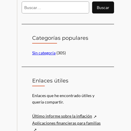
B
Buscar
u
s
c
a
r
Categorías populares
Sin categoría
(305)
Enlaces útiles
Enlaces que he encontrado útiles y
quería compartir.
Último informe sobre la inflación
Aplicaciones financieras para familias