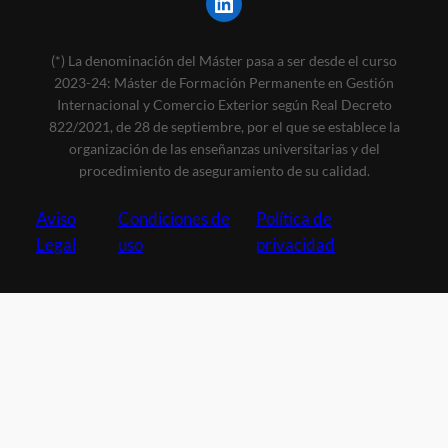
LinkedIn
(*) La denominación del Máster pasa a ser desde el curso
2023-24: Máster de Formación Permanente en Gestión
Internacional y Comercio Exterior según Real Decreto
822/2021, de 28 de septiembre, por el que se establece la
organización de las enseñanzas universitarias y del
procedimiento de aseguramiento de su calidad.
Aviso
Condiciones de
Política de
Legal
uso
privacidad