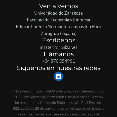
Ven a vernos
Universidad de Zaragoza
Facultad de Economía y Empresa
Edificio Lorenzo Normante, campus Río Ebro
Zaragoza (España)
Escríbenos
masterin@unizar.es
Llámanos
+34 876 554961
Síguenos en nuestras redes
LinkedIn
(*) La denominación del Máster pasa a ser desde el curso
2023-24: Máster de Formación Permanente en Gestión
Internacional y Comercio Exterior según Real Decreto
822/2021, de 28 de septiembre, por el que se establece la
organización de las enseñanzas universitarias y del