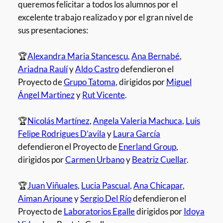
queremos felicitar a todos los alumnos por el
excelente trabajo realizado y por el gran nivel de
sus presentaciones:
🏆
Alexandra Maria Stancescu
,
Ana Bernabé
,
Ariadna Raulí
y
Aldo Castro
defendieron el
Proyecto de
Grupo Tatoma
, dirigidos por
Miguel
Ángel Martinez
y
Rut Vicente
.
🏆
Nicolás Martínez
,
Angela Valeria Machuca
,
Luis
Felipe Rodrigues D’avila
y
Laura García
defendieron el Proyecto de
Enerland Group
,
dirigidos por
Carmen Urbano
y
Beatriz Cuellar
.
🏆
Juan Viñuales
,
Lucia Pascual
,
Ana Chicapar
,
Aiman Arjoune
y
Sergio Del Río
defendieron el
Proyecto de
Laboratorios Egalle
dirigidos por
Idoya