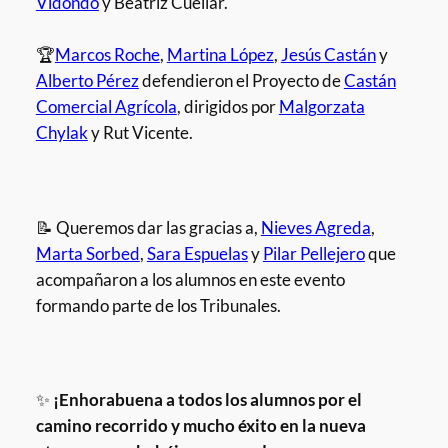
Vidondo
y Beatriz Cuellar.
🏆
Marcos Roche
,
Martina López
,
Jesús Castán
y
Alberto Pérez
defendieron el Proyecto de
Castán
Comercial Agrícola
, dirigidos por
Malgorzata
Chylak
y Rut Vicente.
📝 Queremos dar las gracias a,
Nieves Agreda
,
Marta Sorbed
,
Sara Espuelas
y
Pilar Pellejero
que
acompañaron a los alumnos en este evento
formando parte de los Tribunales.
✨
¡Enhorabuena a todos los alumnos por el
camino recorrido y mucho éxito en la nueva