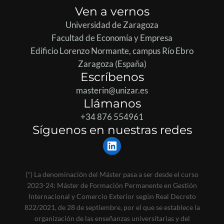
Ven a vernos
Universidad de Zaragoza
Facultad de Economía y Empresa
Edificio Lorenzo Normante, campus Río Ebro
Zaragoza (España)
Escríbenos
masterin@unizar.es
Llámanos
+34 876 554961
Síguenos en nuestras redes
LinkedIn
(*) La denominación del Máster pasa a ser desde el curso
2023-24: Máster de Formación Permanente en Gestión
Internacional y Comercio Exterior según Real Decreto
822/2021, de 28 de septiembre, por el que se establece la
organización de las enseñanzas universitarias y del