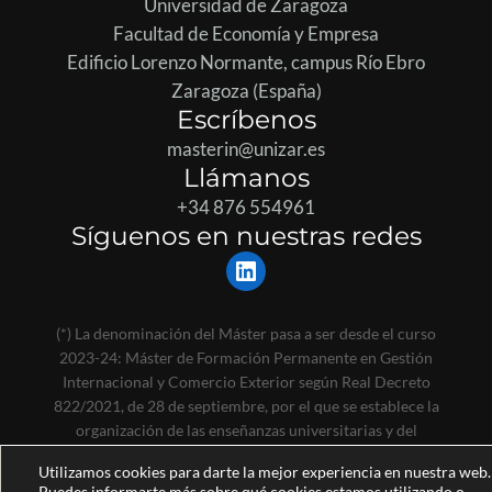
Universidad de Zaragoza
Facultad de Economía y Empresa
Edificio Lorenzo Normante, campus Río Ebro
Zaragoza (España)
Escríbenos
masterin@unizar.es
Llámanos
+34 876 554961
Síguenos en nuestras redes
LinkedIn
(*) La denominación del Máster pasa a ser desde el curso
2023-24: Máster de Formación Permanente en Gestión
Internacional y Comercio Exterior según Real Decreto
822/2021, de 28 de septiembre, por el que se establece la
organización de las enseñanzas universitarias y del
procedimiento de aseguramiento de su calidad.
Utilizamos cookies para darte la mejor experiencia en nuestra web.
Puedes informarte más sobre qué cookies estamos utilizando o