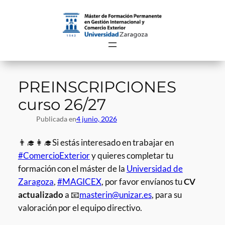
Saltar
al
contenido
PREINSCRIPCIONES
curso 26/27
Publicada en
4 junio, 2026
👨‍🎓👩‍🎓Si estás interesado en trabajar en
#ComercioExterior
y quieres completar tu
formación con el máster de la
Universidad de
Zaragoza
,
#MAGICEX
, por favor envíanos tu
CV
actualizado
a 📧
masterin@unizar.es
, para su
valoración por el equipo directivo.