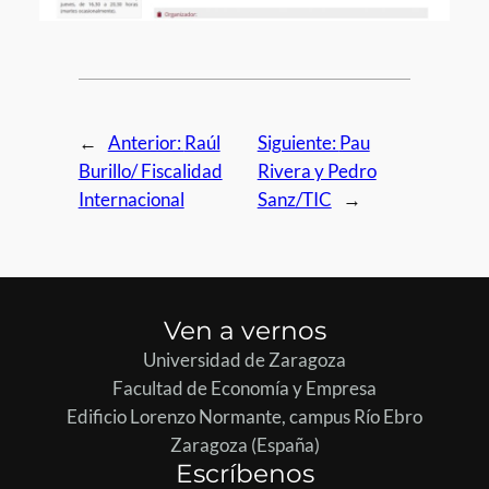
←
Anterior:
Raúl
Siguiente:
Pau
Burillo/ Fiscalidad
Rivera y Pedro
Internacional
Sanz/TIC
→
Ven a vernos
Universidad de Zaragoza
Facultad de Economía y Empresa
Edificio Lorenzo Normante, campus Río Ebro
Zaragoza (España)
Escríbenos