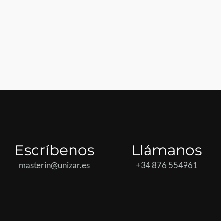
Escríbenos
Llámanos
masterin@unizar.es
+34 876 554961