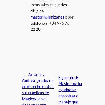
mensuales, te puedes
dirigir a
masterin@unizar.es
o por
teléfono al +34 976 76
22 20.
←
Anterior:
Siguiente:
El
Andrea, graduada
Máster me ha
en derecho realiza
ayudado a
sus prácticas de
encontrar el
Magicex, en el
trabajo que
departamento