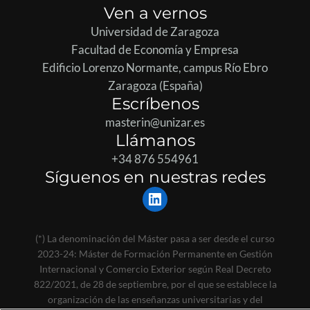
Ven a vernos
Universidad de Zaragoza
Facultad de Economía y Empresa
Edificio Lorenzo Normante, campus Río Ebro
Zaragoza (España)
Escríbenos
masterin@unizar.es
Llámanos
+34 876 554961
Síguenos en nuestras redes
LinkedIn
(*) La denominación del Máster pasa a ser desde el curso
2023-24: Máster de Formación Permanente en Gestión
Internacional y Comercio Exterior según Real Decreto
822/2021, de 28 de septiembre, por el que se establece la
organización de las enseñanzas universitarias y del