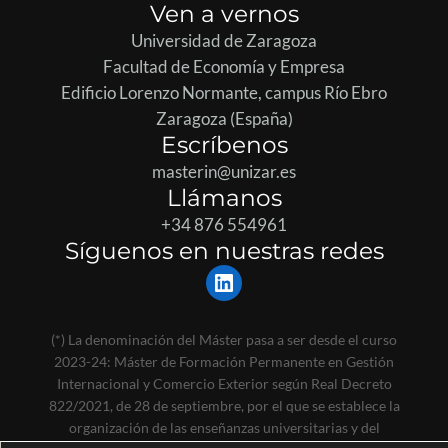
Ven a vernos
Universidad de Zaragoza
Facultad de Economía y Empresa
Edificio Lorenzo Normante, campus Río Ebro
Zaragoza (España)
Escríbenos
masterin@unizar.es
Llámanos
+34 876 554961
Síguenos en nuestras redes
LinkedIn
(*) La denominación del Máster pasa a ser desde el curso
2023-24: Máster de Formación Permanente en Gestión
Internacional y Comercio Exterior según Real Decreto
822/2021, de 28 de septiembre, por el que se establece la
organización de las enseñanzas universitarias y del