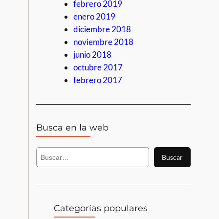
febrero 2019
enero 2019
diciembre 2018
noviembre 2018
junio 2018
octubre 2017
febrero 2017
Busca en la web
B
Buscar
u
s
c
a
r
Categorías populares