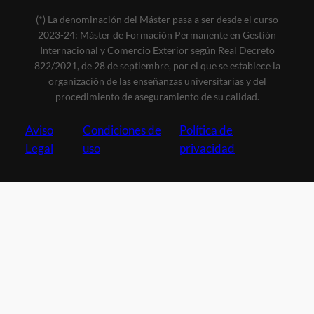
(*) La denominación del Máster pasa a ser desde el curso
2023-24: Máster de Formación Permanente en Gestión
Internacional y Comercio Exterior según Real Decreto
822/2021, de 28 de septiembre, por el que se establece la
organización de las enseñanzas universitarias y del
procedimiento de aseguramiento de su calidad.
Aviso
Condiciones de
Política de
Legal
uso
privacidad