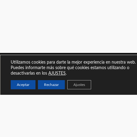
Utilizamos cookies para darte la mejor experiencia en nuestra web.
Ven a vernos
Puedes informarte más sobre qué cookies estamos utilizando o
desactivarlas en los
AJUSTES
.
Universidad de Zaragoza
Facultad de Economía y Empresa
Aceptar
Rechazar
Ajustes
Edificio Lorenzo Normante, campus Río Ebro
Zaragoza (España)
Escríbenos
masterin@unizar.es
Llámanos
+34 876 554961