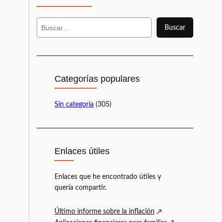
B
Buscar
u
s
c
a
r
Categorías populares
Sin categoría
(305)
Enlaces útiles
Enlaces que he encontrado útiles y
quería compartir.
Último informe sobre la inflación