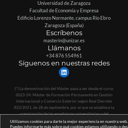
Universidad de Zaragoza
Facultad de Economía y Empresa
Edificio Lorenzo Normante, campus Río Ebro
Zaragoza (España)
Escríbenos
masterin@unizar.es
Llámanos
+34 876 554961
Síguenos en nuestras redes
LinkedIn
(*) La denominación del Máster pasa a ser desde el curso
2023-24: Máster de Formación Permanente en Gestión
Internacional y Comercio Exterior según Real Decreto
822/2021, de 28 de septiembre, por el que se establece la
organización de las enseñanzas universitarias y del
procedimiento de aseguramiento de su calidad.
Utilizamos cookies para darte la mejor experiencia en nuestra web.
Puedes informarte más sobre qué cookies estamos utilizando o des