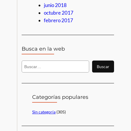
junio 2018
octubre 2017
febrero 2017
Busca en la web
B
Buscar
u
s
c
a
r
Categorías populares
Sin categoría
(305)