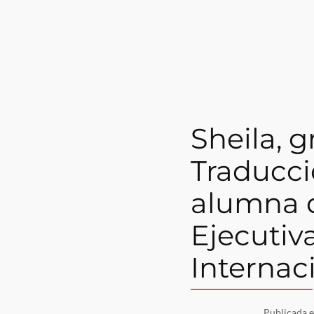
Sheila, 
Traducci
alumna d
Ejecutiv
Internac
Publicada 