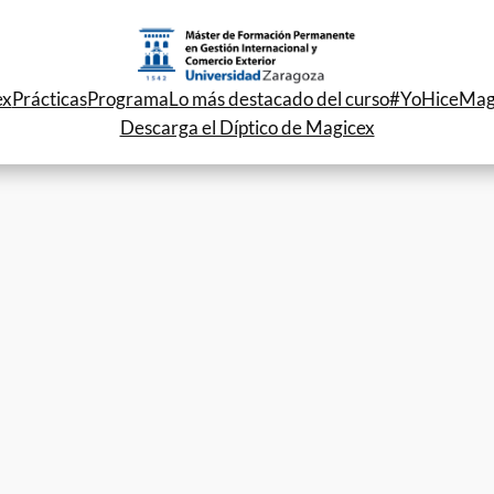
ex
Prácticas
Programa
Lo más destacado del curso
#YoHiceMag
Descarga el Díptico de Magicex