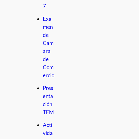
7
Exa
men
de
Cám
ara
de
Com
ercio
Pres
enta
ción
TFM
Acti
vida