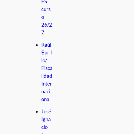
ES
curs
o
26/2
7
Raúl
Buril
lo/
Fisca
lidad
Inter
naci
onal
José
Igna
cio