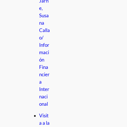
Jarn
e,
Susa
na
Calla
o/
Infor
maci
ón
Fina
ncier
a
Inter
naci
onal
Visit
a a la