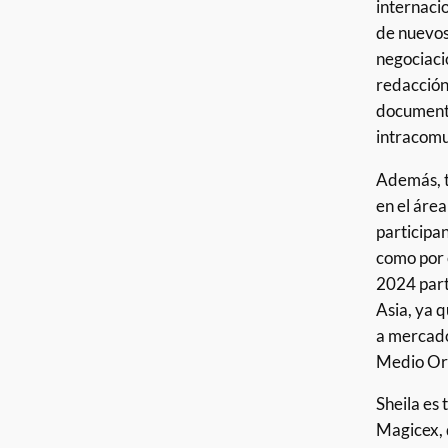
internaci
de nuevos 
negociaci
redacción 
documenta
intracomu
Además, t
en el áre
participa
como por e
2024 part
Asia, ya 
a mercado
Medio Or
Sheila es
Magicex, 