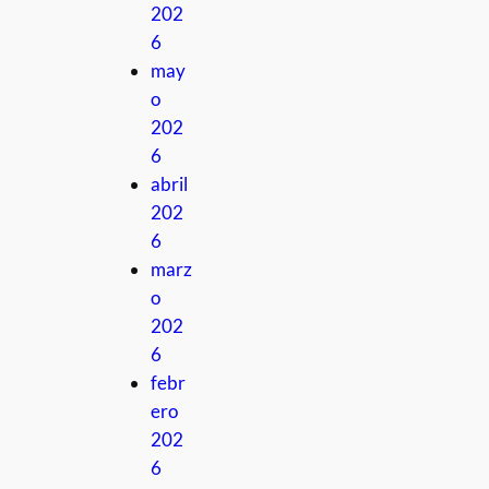
202
6
may
o
202
6
abril
202
6
marz
o
202
6
febr
ero
202
6