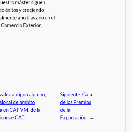
nuestro máster siguen
o éxitos y creciendo
almente año tras año en el
l Comercio Exterior.
ález antiguo alumno,
Siguiente:
Gala
sional de ámbito
de los Premios
ja en CAT VM, de la
de la
 Groupe CAT
Exportación
→