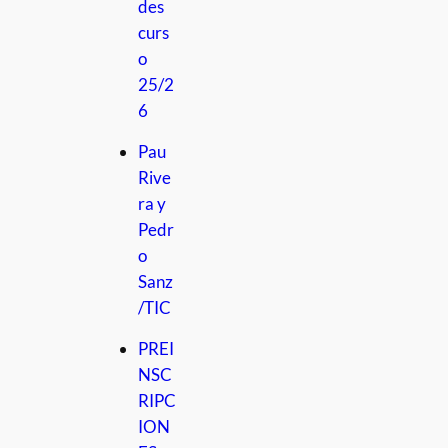
des
curs
o
25/2
6
Pau
Rive
ra y
Pedr
o
Sanz
/TIC
PREI
NSC
RIPC
ION