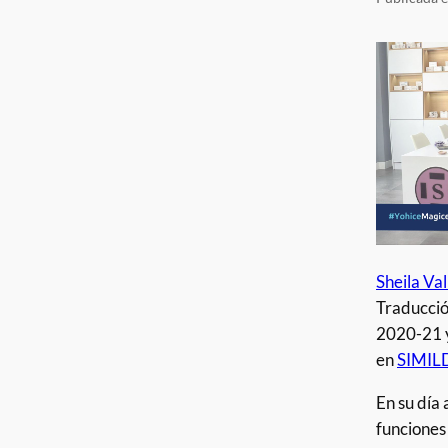
Sheila Val
Traducció
2020-21 
en
SIMIL
En su día 
funciones