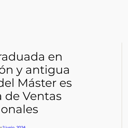
graduada en
ón y antigua
el Máster es
a de Ventas
ionales
en
3 junio, 2024