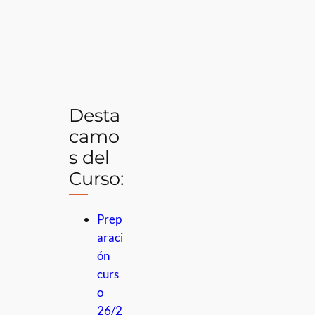
Desta
camo
s del
Curso:
Prep
araci
ón
curs
o
26/2