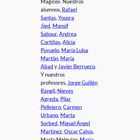
Magicex. Nuestros
alumnos,
Rafael
Santas
,
Yousra
Jied
,
Monsif
Sabour
,
Andrea
Cortiñas
,
Alicia
Puyuelo
,
María Luisa
Martón
,
María
Abad
y
Javier Berrueco
.
Y nuestros
profesores,
Jorge Guillén
Rangil
,
Nieves
Agreda
,
Pilar
Pellejero
,
Carmen
Urbano
,
Marta
Sorbed
,
Miguel Ángel
Martinez
,
Oscar Calvo
,
Marta Melguizo,
María