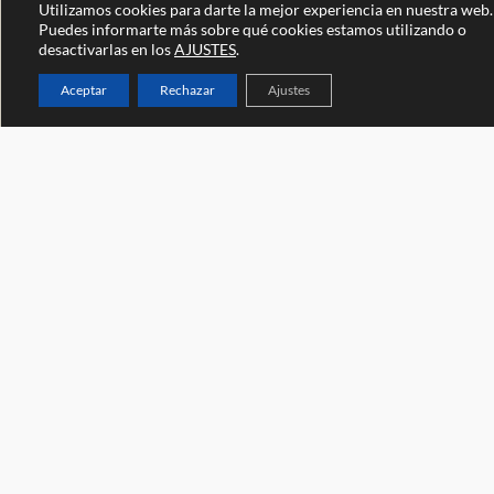
Utilizamos cookies para darte la mejor experiencia en nuestra web.
Puedes informarte más sobre qué cookies estamos utilizando o
desactivarlas en los
AJUSTES
.
Aceptar
Rechazar
Ajustes
Ven a vernos
Universidad de Zaragoza
Facultad de Economía y Empresa
Edificio Lorenzo Normante, campus Río Ebro