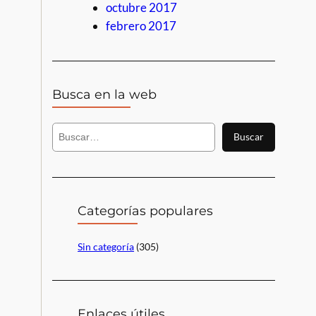
octubre 2017
febrero 2017
Busca en la web
B
Buscar
u
s
c
a
r
Categorías populares
Sin categoría
(305)
Enlaces útiles