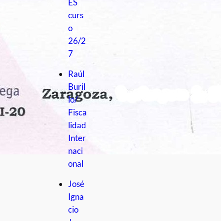
ES
curs
o
26/2
7
Raúl
Buril
lo/
Fisca
lidad
Inter
naci
onal
José
Igna
cio