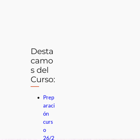
Desta
camo
s del
Curso:
Prep
araci
ón
curs
o
26/2