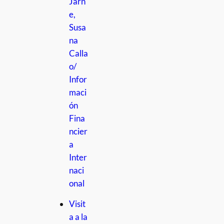
Jarn
e,
Susa
na
Calla
o/
Infor
maci
ón
Fina
ncier
a
Inter
naci
onal
Visit
a a la