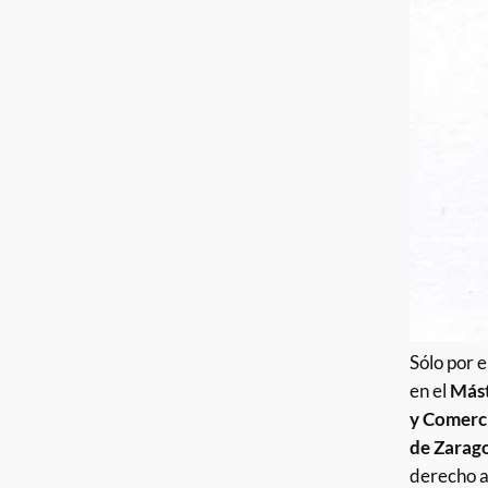
Sólo por 
en el
Mást
y Comerci
de Zarag
derecho a