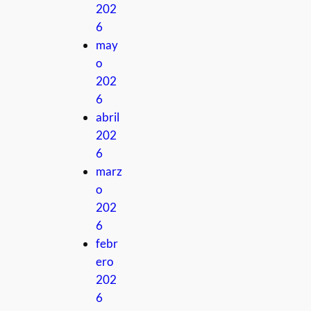
202
6
may
o
202
6
abril
202
6
marz
o
202
6
febr
ero
202
6