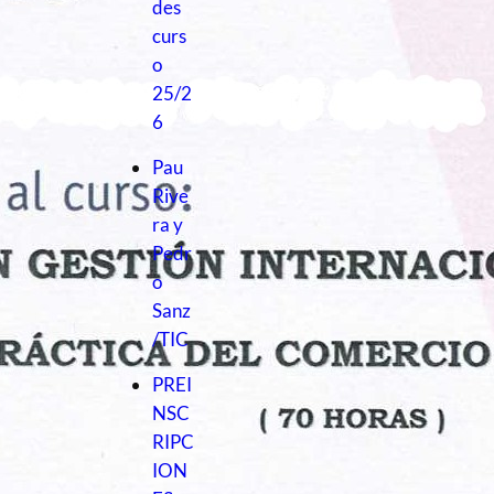
des
curs
o
25/2
6
Pau
Rive
ra y
Pedr
o
Sanz
/TIC
PREI
NSC
RIPC
ION