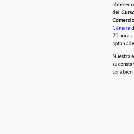
obtener ot
del
Curso
Comercio
Cámara d
70 horas. 
optan ade
Nuestra e
su consta
será bien