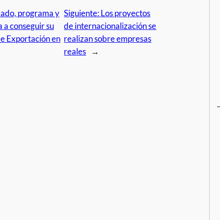
rado, programa y
Siguiente:
Los proyectos
 a conseguir su
de internacionalización se
de Exportación en
realizan sobre empresas
reales
→