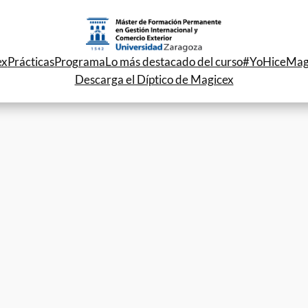
ex
Prácticas
Programa
Lo más destacado del curso
#YoHiceMag
Descarga el Díptico de Magicex