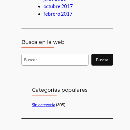
octubre 2017
febrero 2017
Busca en la web
B
Buscar
u
s
c
a
r
Categorías populares
Sin categoría
(305)