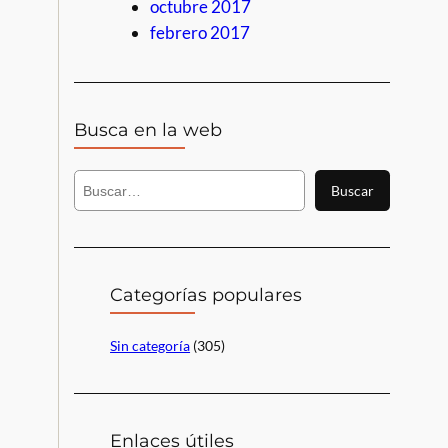
octubre 2017
febrero 2017
Busca en la web
B
Buscar
u
s
c
a
r
Categorías populares
Sin categoría
(305)
Enlaces útiles