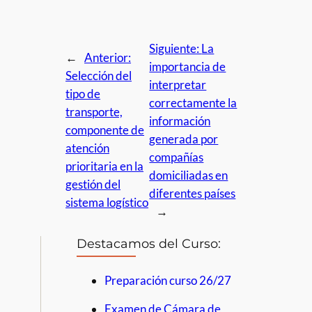
Siguiente:
La
←
Anterior:
importancia de
Selección del
interpretar
tipo de
correctamente la
transporte,
información
componente de
generada por
atención
compañías
prioritaria en la
domiciliadas en
gestión del
diferentes países
sistema logístico
→
Destacamos del Curso:
Preparación curso 26/27
Examen de Cámara de