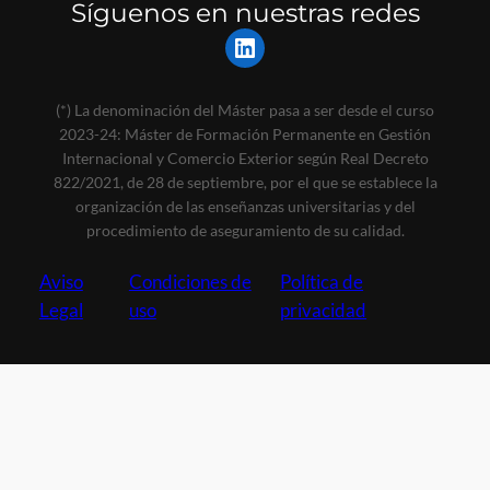
Síguenos en nuestras redes
LinkedIn
(*) La denominación del Máster pasa a ser desde el curso
2023-24: Máster de Formación Permanente en Gestión
Internacional y Comercio Exterior según Real Decreto
822/2021, de 28 de septiembre, por el que se establece la
organización de las enseñanzas universitarias y del
procedimiento de aseguramiento de su calidad.
Aviso
Condiciones de
Política de
Legal
uso
privacidad