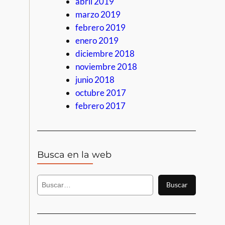
abril 2019
marzo 2019
febrero 2019
enero 2019
diciembre 2018
noviembre 2018
junio 2018
octubre 2017
febrero 2017
Busca en la web
B
Buscar
u
s
c
a