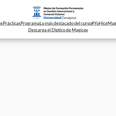
ex
Prácticas
Programa
Lo más destacado del curso
#YoHiceMag
Descarga el Díptico de Magicex