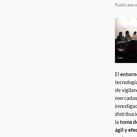
Publicada 
El
entorn
tecnologí
de vigilan
mercados.
investigac
distribuci
la
toma de
ágil y efe