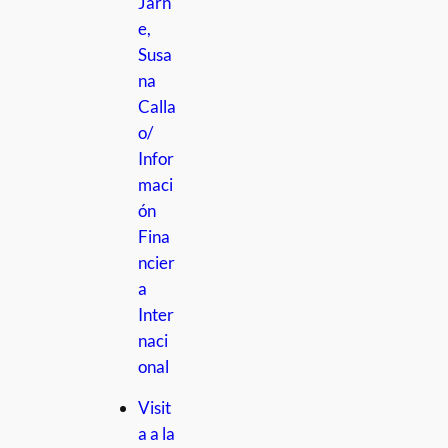
Jarn
e,
Susa
na
Calla
o/
Infor
maci
ón
Fina
ncier
a
Inter
naci
onal
Visit
a a la