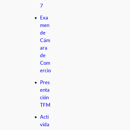
7
Exa
men
de
Cám
ara
de
Com
ercio
Pres
enta
ción
TFM
Acti
vida