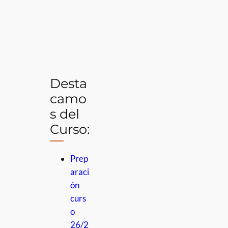
Desta
camo
s del
Curso:
Prep
araci
ón
curs
o
26/2