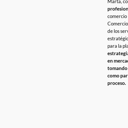
Marta, c
profesion
comercio 
Comercio 
de los ser
estratégi
para la pl
estrategi
en mercad
tomando 
como par
proceso.