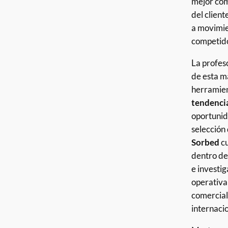
mejor com
del client
a movimie
competid
La profes
de esta m
herramie
tendencia
oportunid
selección
Sorbed
cu
dentro de
e investi
operativa
comercial
internaci