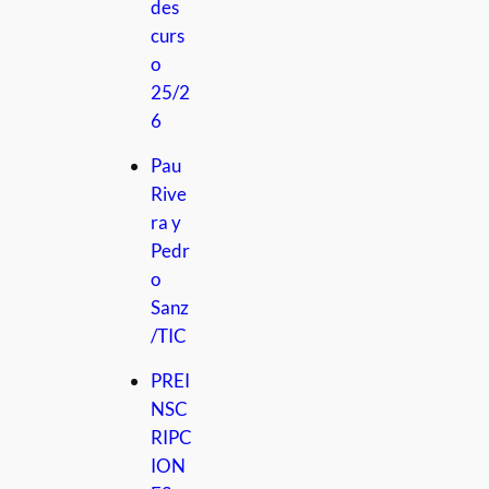
des
curs
o
25/2
6
Pau
Rive
ra y
Pedr
o
Sanz
/TIC
PREI
NSC
RIPC
ION