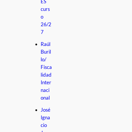
ES
curs
o
26/2
7
Raúl
Buril
lo/
Fisca
lidad
Inter
naci
onal
José
Igna
cio