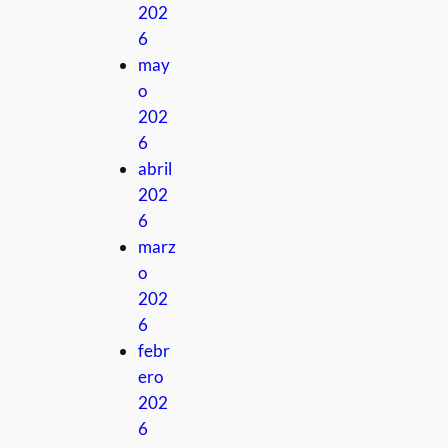
202
6
may
o
202
6
abril
202
6
marz
o
202
6
febr
ero
202
6