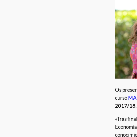
Os prese
cursó
MA
2017/18
«Tras fina
Economía,
conocimie