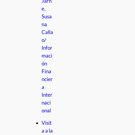
Jarn
e,
Susa
na
Calla
o/
Infor
maci
ón
Fina
ncier
a
Inter
naci
onal
Visit
a a la