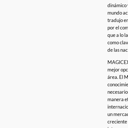
dinámico 
mundo act
tradujo en
por el com
que a lo l
como clav
de las nac
MAGICEX r
mejor opc
área. El 
conocimie
necesario
manera ef
internaci
un mercad
creciente