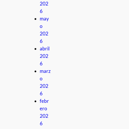
202
6
may
o
202
6
abril
202
6
marz
o
202
6
febr
ero
202
6