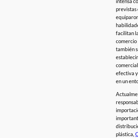
intensa c
previstas
equiparon
habilidade
facilitan 
comercio 
también s
estableci
comerciale
efectiva y
en un ent
Actualmen
responsab
importaci
important
distribuc
plástica,