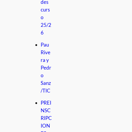
des
curs
o
25/2
6
Pau
Rive
ra y
Pedr
o
Sanz
/TIC
PREI
NSC
RIPC
ION