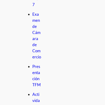
7
Exa
men
de
Cám
ara
de
Com
ercio
Pres
enta
ción
TFM
Acti
vida