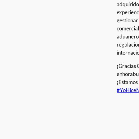
adquirid
experienc
gestionar
comercial
aduaneros
regulacio
internaci
¡Gracias C
enhorabue
¡Estamos 
#YoHiceM