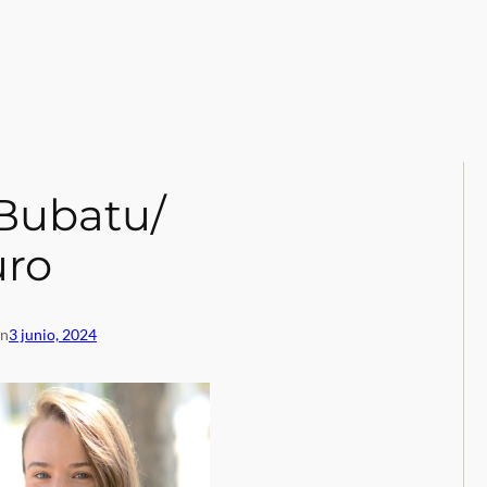
 Bubatu/
ro
en
3 junio, 2024