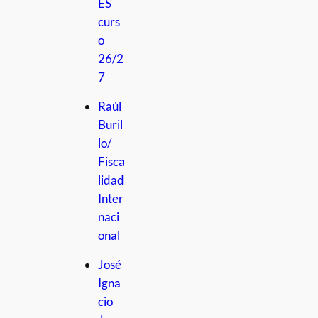
ES
curs
o
26/2
7
Raúl
Buril
lo/
Fisca
lidad
Inter
naci
onal
José
Igna
cio