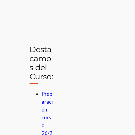
Desta
camo
s del
Curso:
Prep
araci
ón
curs
o
26/2