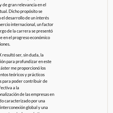
y de gran relevancia en el
ual. Dicho propósito se
 el desarrollo de un interés
ercio internacional, un factor
argo de la carrera se presentó
e en el progreso económico
iones.
esultó ser, sin duda, la
ión para profundizar en este
Máster me proporcionó los
ntos teóricos y prácticos
s para poder contribuir de
ectiva a la
onalización de las empresas en
o caracterizado por una
 interconexión global y una