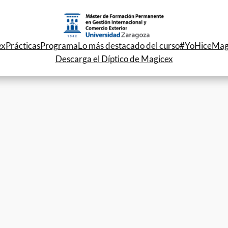
ex
Prácticas
Programa
Lo más destacado del curso
#YoHiceMag
Descarga el Díptico de Magicex