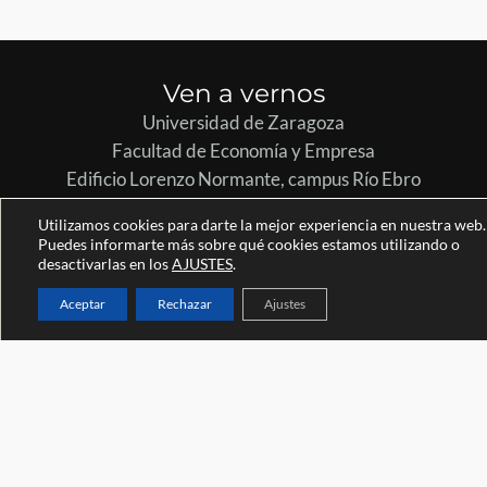
Ven a vernos
Universidad de Zaragoza
Facultad de Economía y Empresa
Edificio Lorenzo Normante, campus Río Ebro
Zaragoza (España)
Utilizamos cookies para darte la mejor experiencia en nuestra web.
Escríbenos
Puedes informarte más sobre qué cookies estamos utilizando o
masterin@unizar.es
desactivarlas en los
AJUSTES
.
Llámanos
Aceptar
Rechazar
Ajustes
+34 876 554961
Síguenos en nuestras redes
LinkedIn
(*) La denominación del Máster pasa a ser desde el curso
2023-24: Máster de Formación Permanente en Gestión