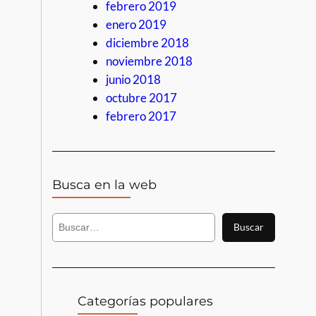
febrero 2019
enero 2019
diciembre 2018
noviembre 2018
junio 2018
octubre 2017
febrero 2017
Busca en la web
B
Buscar
u
s
c
a
r
Categorías populares