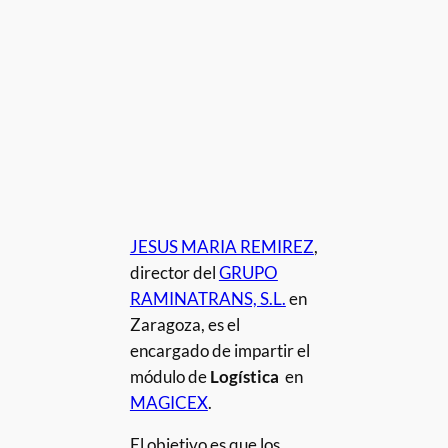
JESUS MARIA REMIREZ
,
director del
GRUPO
RAMINATRANS, S.L.
en
Zaragoza, es el
encargado de impartir el
módulo de
Logística
en
MAGICEX
.
El objetivo es que los