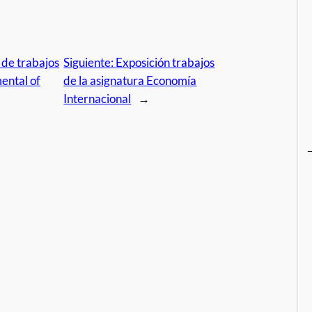
 de trabajos
Siguiente:
Exposición trabajos
ental of
de la asignatura Economía
Internacional
→