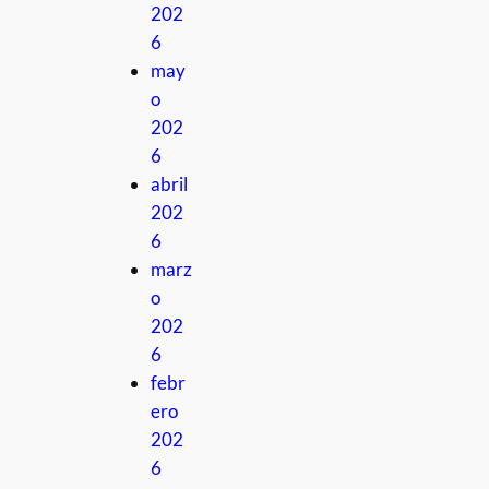
202
6
may
o
202
6
abril
202
6
marz
o
202
6
febr
ero
202
6