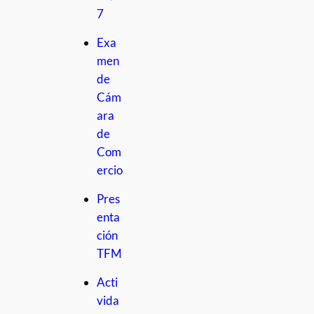
7
Exa
men
de
Cám
ara
de
Com
ercio
Pres
enta
ción
TFM
Acti
vida