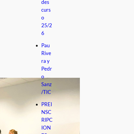
des
curs
o
25/2
6
Pau
Rive
ra y
Pedr
o
Sanz
/TIC
PREI
NSC
RIPC
ION