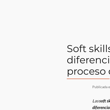
Soft skil
diferenc
proceso 
Publicada 
Las
soft sk
diferenci