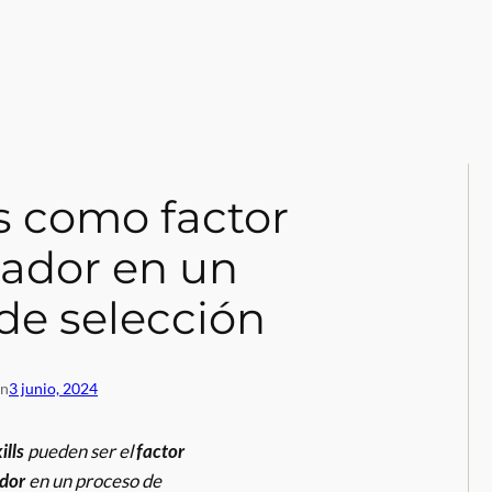
ls como factor
iador en un
de selección
en
3 junio, 2024
pueden ser el
ills
factor
en un proceso de
ador