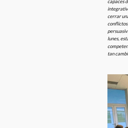
capaces d
integrativ
cerrar un
conflictos
persuasiva
lunes, es
competenc
tan cambi