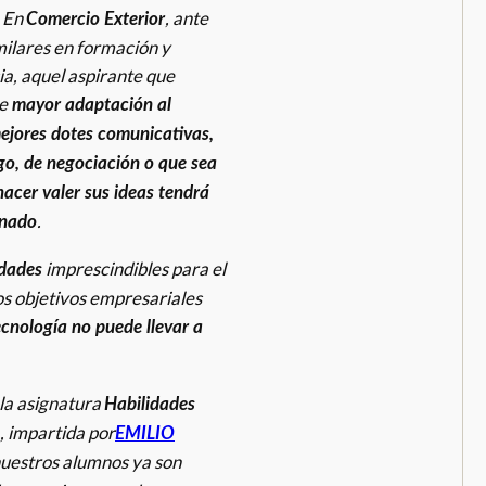
. En
, ante
Comercio Exterior
milares en formación y
ia, aquel aspirante que
e
mayor adaptación al
ejores dotes comunicativas,
go, de negociación o que sea
acer valer sus ideas tendrá
.
nado
imprescindibles para el
idades
os objetivos empresariales
ecnología no puede llevar a
 la asignatura
Habilidades
, impartida por
EMILIO
uestros alumnos ya son