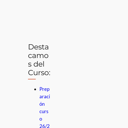
Desta
camo
s del
Curso:
Prep
araci
ón
curs
o
26/2