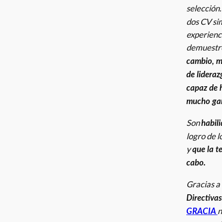
selección
dos CV si
experienc
demuestr
cambio, m
de lideraz
capaz de h
mucho ga
Son
habil
logro de l
y
que la t
cabo.
Gracias a
Directivas
n
GRACIA