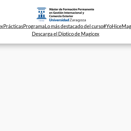
ex
Prácticas
Programa
Lo más destacado del curso
#YoHiceMag
Descarga el Díptico de Magicex