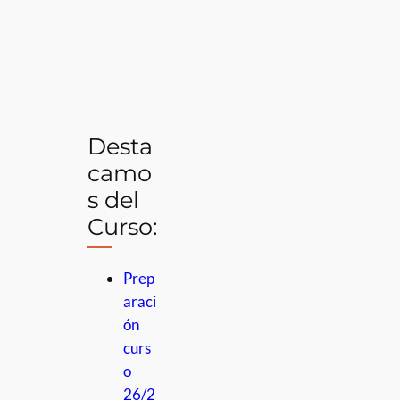
Desta
camo
s del
Curso:
Prep
araci
ón
curs
o
26/2