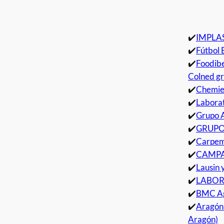
✔️
IMPLA
✔️
Fútbol 
✔️
Foodibe
Colned gr
✔️
Chemie
✔️
Laborat
✔️
Grupo 
✔️
GRUPO
✔️
Carpe
✔️
CAMP
✔️
Lausin 
✔️
LABOR
✔️
BMC Agr
✔️
Aragón 
Aragón)