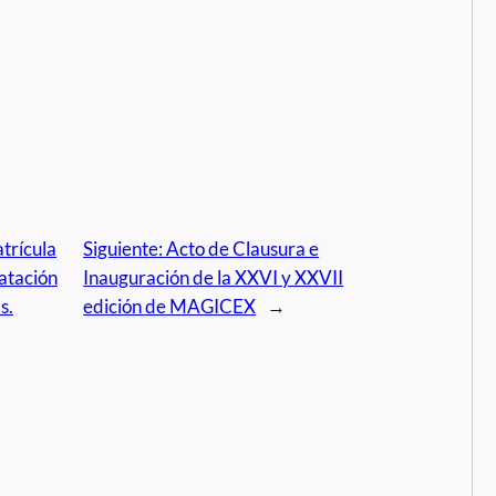
trícula
Siguiente:
Acto de Clausura e
atación
Inauguración de la XXVI y XXVII
s.
edición de MAGICEX
→