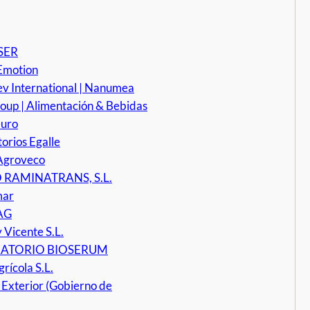
SER
Emotion
v International | Nanumea
oup | Alimentación & Bebidas
uro
orios Egalle
Agroveco
 RAMINATRANS, S.L.
mar
AG
y Vicente S.L.
ATORIO BIOSERUM
ícola S.L.
Exterior (Gobierno de