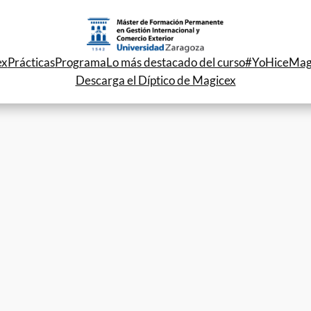
ex
Prácticas
Programa
Lo más destacado del curso
#YoHiceMag
Descarga el Díptico de Magicex