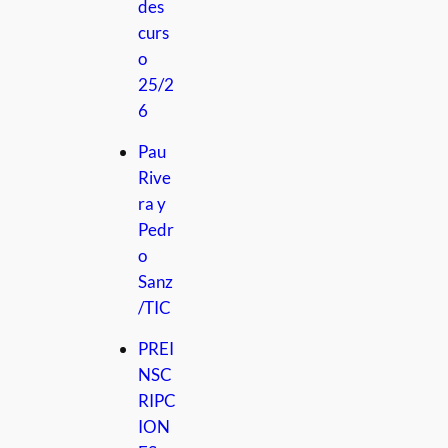
des
curs
o
25/2
6
Pau
Rive
ra y
Pedr
o
Sanz
/TIC
PREI
NSC
RIPC
ION