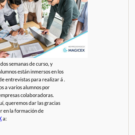
dos semanas de curso, y
alumnos están inmersos en los
e entrevistas para realizar á .
s a varios alumnos por
empresas colaboradoras.
í, queremos dar las gracias
ar en la formación de
X
a: