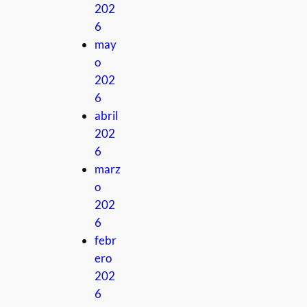
202
6
may
o
202
6
abril
202
6
marz
o
202
6
febr
ero
202
6