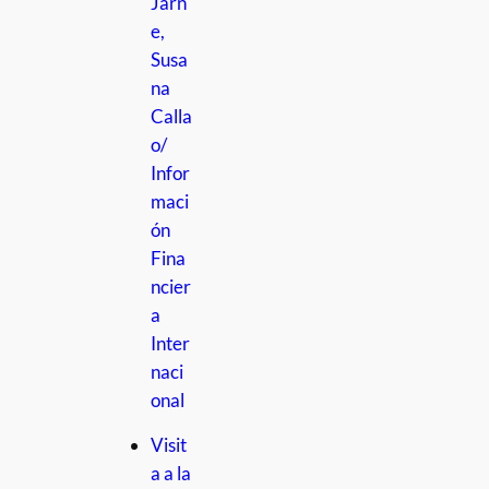
Jarn
e,
Susa
na
Calla
o/
Infor
maci
ón
Fina
ncier
a
Inter
naci
onal
Visit
a a la