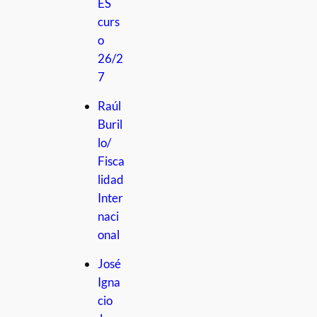
ES
curs
o
26/2
7
Raúl
Buril
lo/
Fisca
lidad
Inter
naci
onal
José
Igna
cio