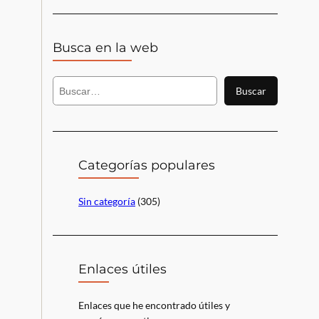
Busca en la web
B
Buscar
u
s
c
a
r
Categorías populares
Sin categoría
(305)
Enlaces útiles
Enlaces que he encontrado útiles y