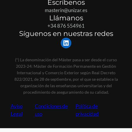
Escríbenos
masterin@unizar.es
Llámanos
+34 876 554961
Síguenos en nuestras redes
LinkedIn
(*) La denominación del Máster pasa a ser desde el curso
2023-24: Máster de Formación Permanente en Gestión
Internacional y Comercio Exterior según Real Decreto
822/2021, de 28 de septiembre, por el que se establece la
organización de las enseñanzas universitarias y del
procedimiento de aseguramiento de su calidad.
Aviso
Condiciones de
Política de
Legal
uso
privacidad