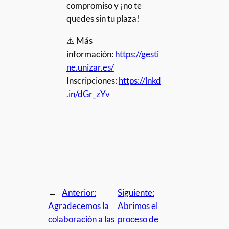
compromiso y ¡no te
quedes sin tu plaza!
⚠️ Más
información:
https://gesti
ne.unizar.es/
Inscripciones:
https://lnkd
.in/dGr_zYv
←
Anterior:
Siguiente:
Agradecemos la
Abrimos el
colaboración a las
proceso de