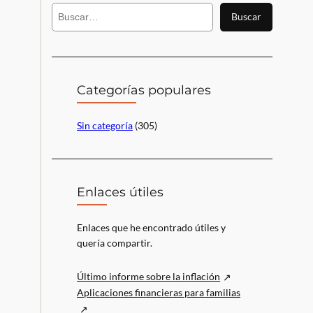
B
Buscar
u
s
c
a
r
Categorías populares
Sin categoría
(305)
Enlaces útiles
Enlaces que he encontrado útiles y
quería compartir.
Último informe sobre la inflación
Aplicaciones financieras para familias