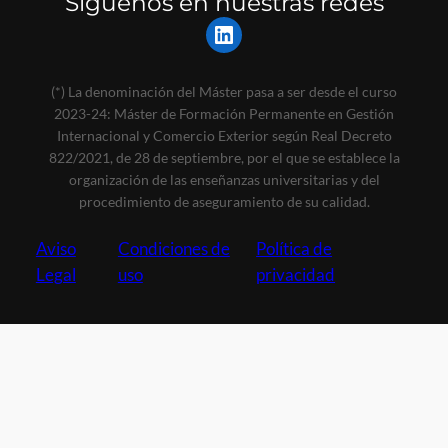
Síguenos en nuestras redes
LinkedIn
(*) La denominación del Máster pasa a ser desde el curso
2023-24: Máster de Formación Permanente en Gestión
Internacional y Comercio Exterior según Real Decreto
822/2021, de 28 de septiembre, por el que se establece la
organización de las enseñanzas universitarias y del
procedimiento de aseguramiento de su calidad.
Aviso
Condiciones de
Política de
Legal
uso
privacidad