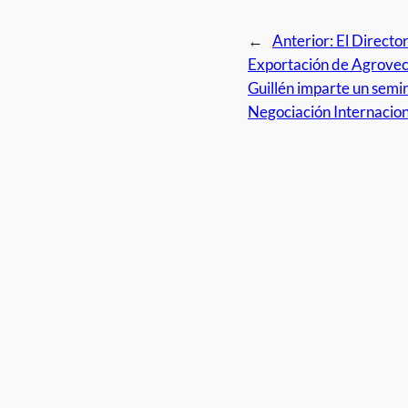
←
Anterior:
El Directo
Exportación de Agrovec
Guillén imparte un semi
Negociación Internacion