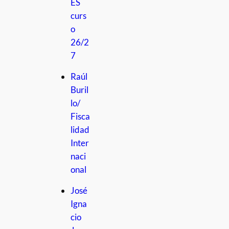
ES
curs
o
26/2
7
Raúl
Buril
lo/
Fisca
lidad
Inter
naci
onal
José
Igna
cio