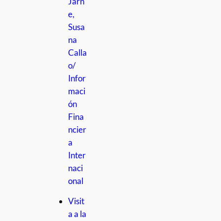
Jarn
e,
Susa
na
Calla
o/
Infor
maci
ón
Fina
ncier
a
Inter
naci
onal
Visit
a a la