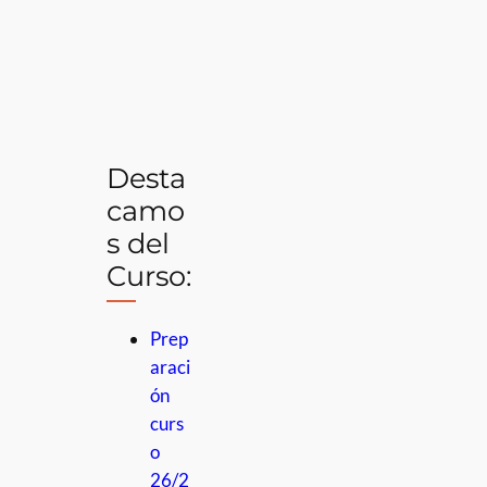
Desta
camo
s del
Curso:
Prep
araci
ón
curs
o
26/2