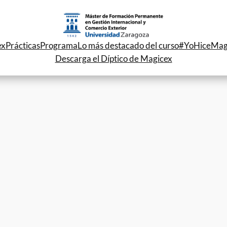
ex
Prácticas
Programa
Lo más destacado del curso
#YoHiceMag
Descarga el Díptico de Magicex