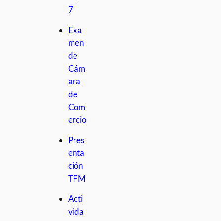
7
Exa
men
de
Cám
ara
de
Com
ercio
Pres
enta
ción
TFM
Acti
vida