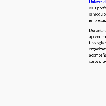
Universid
es la pro
el módulo
empresas 
Durante e
aprenden 
tipología
organizati
acompaña
casos prác