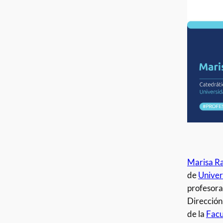
Marisa R
de
Univer
profesora
Dirección
de la
Facu