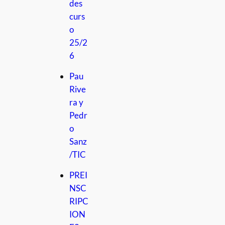
des
curs
o
25/2
6
Pau
Rive
ra y
Pedr
o
Sanz
/TIC
PREI
NSC
RIPC
ION