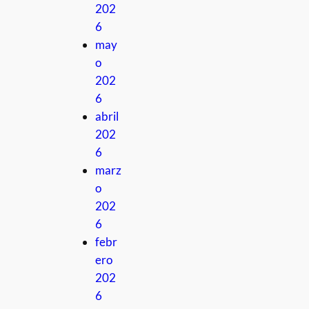
202
6
may
o
202
6
abril
202
6
marz
o
202
6
febr
ero
202
6