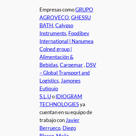
Empresas como
GRUPO
AGROVECO
,
GHESSU
BATH
,
Calypso
Instruments
,
Foodibev
International | Nanumea
Colned group |
Alimentación &
Bebidas
,
Carpemar
,
DSV
– Global Transport and
Logistics
,
Jamones
Eutiquio
S.L.U
o
IDIOGRAM
TECHNOLOGIES
ya
cuentan en su equipo de
trabajo con
Javier
Berrueco
,
Diego
Blasco
,
Maiia