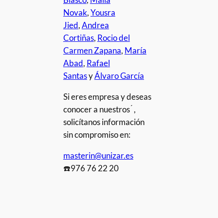
Novak
,
Yousra
Jied
,
Andrea
Cortiñas
,
Rocio del
Carmen Zapana
,
María
Abad
,
Rafael
Santas
y
Álvaro García
Si eres empresa y deseas
conocer a nuestros ́ ,
solicítanos información
sin compromiso en:
masterin@unizar.es
☎️976 76 22 20