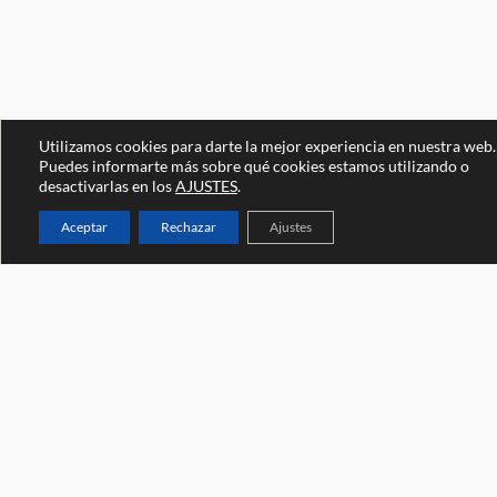
Utilizamos cookies para darte la mejor experiencia en nuestra web.
Puedes informarte más sobre qué cookies estamos utilizando o
desactivarlas en los
AJUSTES
.
Aceptar
Rechazar
Ajustes
Ven a vernos
Universidad de Zaragoza
Facultad de Economía y Empresa
Edificio Lorenzo Normante, campus Río Ebro
Zaragoza (España)
Escríbenos