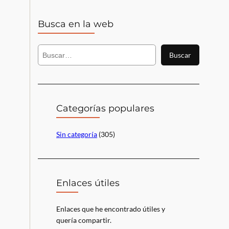
Busca en la web
B
Buscar
u
s
c
a
r
Categorías populares
Sin categoría
(305)
Enlaces útiles
Enlaces que he encontrado útiles y
quería compartir.