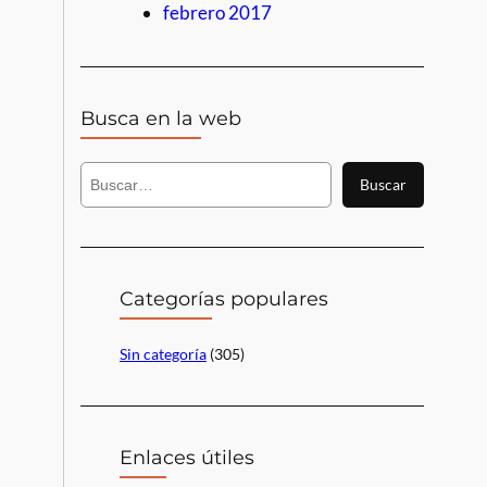
febrero 2017
Busca en la web
B
Buscar
u
s
c
a
r
Categorías populares
Sin categoría
(305)
Enlaces útiles