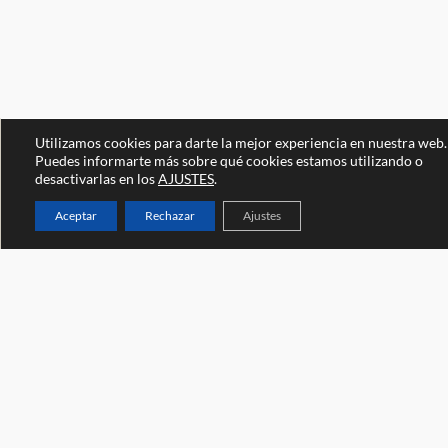
Utilizamos cookies para darte la mejor experiencia en nuestra web.
Puedes informarte más sobre qué cookies estamos utilizando o
desactivarlas en los
AJUSTES
.
Aceptar
Rechazar
Ajustes
Ven a vernos