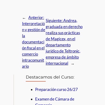
←
Anterior:
Siguiente:
Andrea,
Interpretació
graduada en derecho
n y gestión de
realiza sus prácticas
la
de Magicex, en el
documentaci
departamento
ón fiscal en el
jurídico de Teltronic,
comercio
empresa de ámbito
intracomunit
internacional
→
ario
Destacamos del Curso:
Preparación curso 26/27
Examen de Cámara de