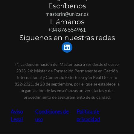
Escríbenos
masterin@unizar.es
Llámanos
+34 876 554961
Síguenos en nuestras redes
LinkedIn
(*) La denominación del Máster pasa a ser desde el curso
2023-24: Máster de Formación Permanente en Gestión
Internacional y Comercio Exterior según Real Decreto
822/2021, de 28 de septiembre, por el que se establece la
organización de las enseñanzas universitarias y del
procedimiento de aseguramiento de su calidad.
Aviso
Condiciones de
Política de
Legal
uso
privacidad