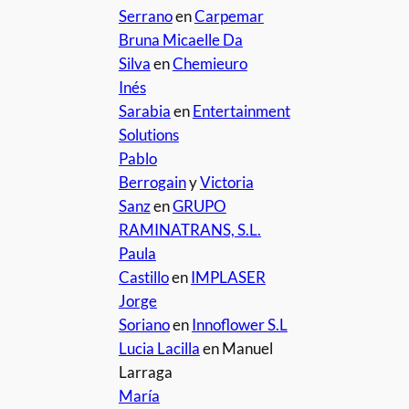
Serrano
en
Carpemar
Bruna Micaelle Da
Silva
en
Chemieuro
Inés
Sarabia
en
Entertainment
Solutions
Pablo
Berrogain
y
Victoria
Sanz
en
GRUPO
RAMINATRANS, S.L.
Paula
Castillo
en
IMPLASER
Jorge
Soriano
en
Innoflower S.L
Lucia Lacilla
en Manuel
Larraga
María