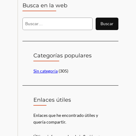
Busca en la web
B
Buscar
u
s
c
a
r
Categorías populares
Sin categoría
(305)
Enlaces útiles
Enlaces que he encontrado útiles y
quería compartir.