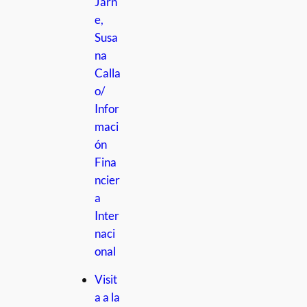
Jarn
e,
Susa
na
Calla
o/
Infor
maci
ón
Fina
ncier
a
Inter
naci
onal
Visit
a a la