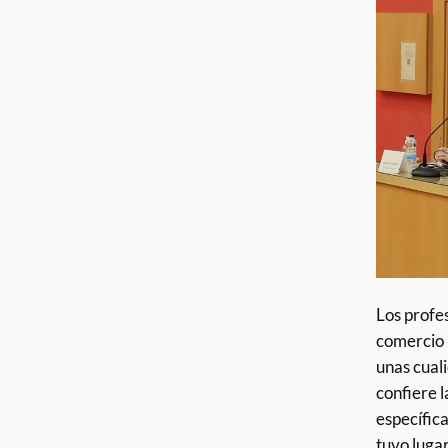
Los profe
comercio 
unas cual
confiere l
específic
tuvo luga