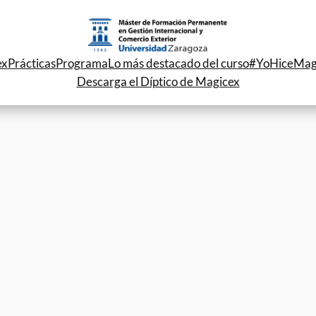
ex
Prácticas
Programa
Lo más destacado del curso
#YoHiceMag
Descarga el Díptico de Magicex