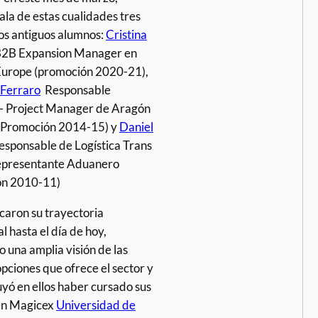
ala de estas cualidades tres
os antiguos alumnos:
Cristina
 B2B Expansion Manager en
Europe (promoción 2020-21),
 Ferraro
Responsable
 – Project Manager de Aragón
( Promoción 2014-15) y
Daniel
Responsable de Logística Trans
epresentante Aduanero
ón 2010-11)
icaron su trayectoria
l hasta el día de hoy,
 una amplia visión de las
opciones que ofrece el sector y
uyó en ellos haber cursado sus
en Magicex
Universidad de