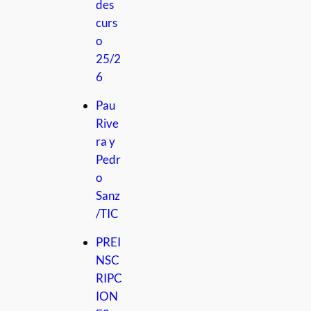
des
curs
o
25/2
6
Pau
Rive
ra y
Pedr
o
Sanz
/TIC
PREI
NSC
RIPC
ION