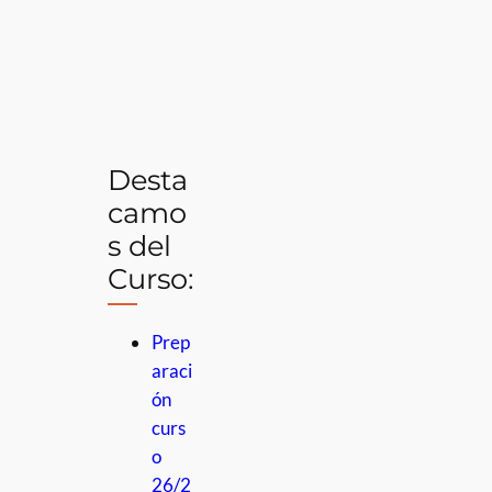
Desta
camo
s del
Curso:
Prep
araci
ón
curs
o
26/2