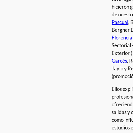
hicieron g
de nuestr
Pascual
,
Bergner 
Florencia
Sectorial
Exterior 
Garcés
, 
Jaylo y R
(promoci
Ellos expl
profesiona
ofreciendo
salidas y 
como infl
estudios 