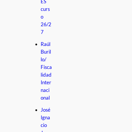
ES
curs
o
26/2
7
Raúl
Buril
lo/
Fisca
lidad
Inter
naci
onal
José
Igna
cio