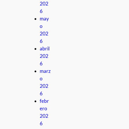
202
6
may
o
202
6
abril
202
6
marz
o
202
6
febr
ero
202
6