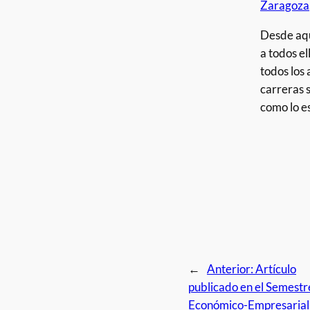
Zaragoza
Desde aqu
a todos el
todos los 
carreras 
como lo e
←
Anterior:
Artículo
publicado en el Semestr
Económico-Empresarial