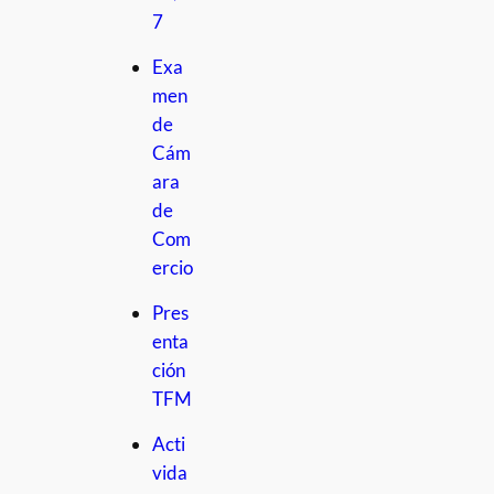
7
Exa
men
de
Cám
ara
de
Com
ercio
Pres
enta
ción
TFM
Acti
vida