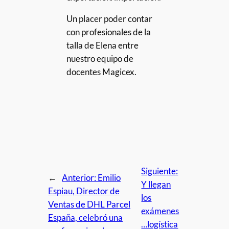
Un placer poder contar
con profesionales de la
talla de Elena entre
nuestro equipo de
docentes Magicex.
Siguiente:
←
Anterior:
Emilio
Y llegan
Espiau, Director de
los
Ventas de DHL Parcel
exámenes
España, celebró una
…logística