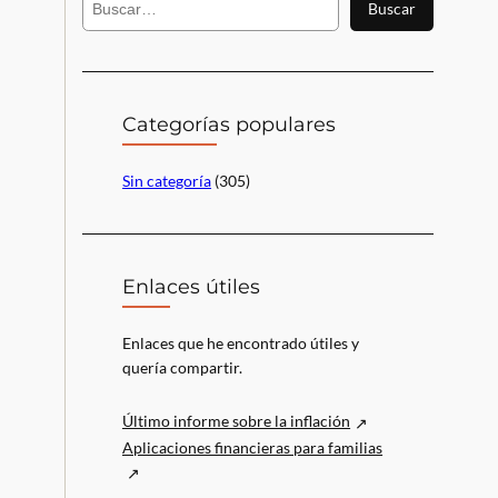
Buscar
u
s
c
a
r
Categorías populares
Sin categoría
(305)
Enlaces útiles
Enlaces que he encontrado útiles y
quería compartir.
Último informe sobre la inflación
Aplicaciones financieras para familias