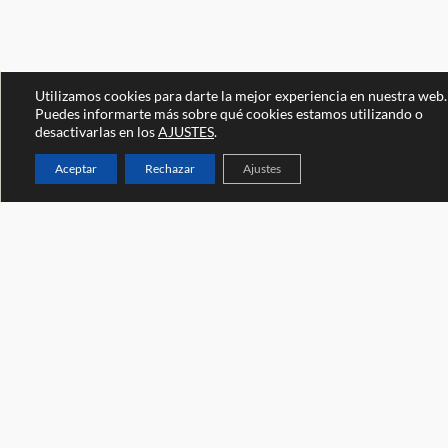
Utilizamos cookies para darte la mejor experiencia en nuestra web.
Puedes informarte más sobre qué cookies estamos utilizando o
desactivarlas en los
AJUSTES
.
Aceptar
Rechazar
Ajustes
Ven a vernos
Universidad de Zaragoza
Facultad de Economía y Empresa
Edificio Lorenzo Normante, campus Río Ebro
Zaragoza (España)
Escríbenos
masterin@unizar.es
Llámanos
+34 876 554961