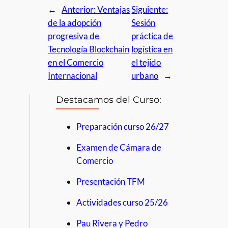
←
Anterior:
Ventajas
Siguiente:
de la adopción
Sesión
progresiva de
práctica de
Tecnología Blockchain
logística en
en el Comercio
el tejido
Internacional
urbano
→
Destacamos del Curso:
Preparación curso 26/27
Examen de Cámara de
Comercio
Presentación TFM
Actividades curso 25/26
Pau Rivera y Pedro