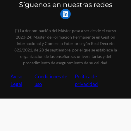
Síguenos en nuestras redes
LinkedIn
(*) La denominación del Máster pasa a ser desde el curso
2023-24: Máster de Formación Permanente en Gestión
Internacional y Comercio Exterior según Real Decreto
822/2021, de 28 de septiembre, por el que se establece la
organización de las enseñanzas universitarias y del
procedimiento de aseguramiento de su calidad.
Aviso
Condiciones de
Política de
Legal
uso
privacidad