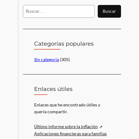
B
Buscar
u
s
c
a
r
Categorías populares
Sin categoría
(305)
Enlaces útiles
Enlaces que he encontrado útiles y
quería compartir.
Último informe sobre la inflación
Aplicaciones financieras para familias