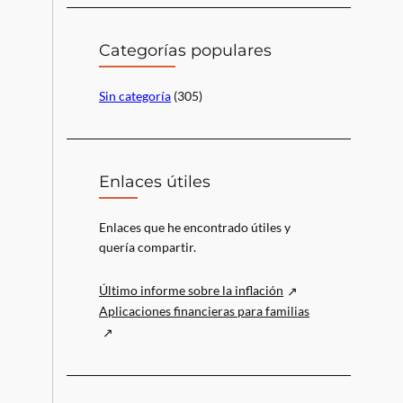
c
a
r
Categorías populares
Sin categoría
(305)
Enlaces útiles
Enlaces que he encontrado útiles y
quería compartir.
Último informe sobre la inflación
Aplicaciones financieras para familias