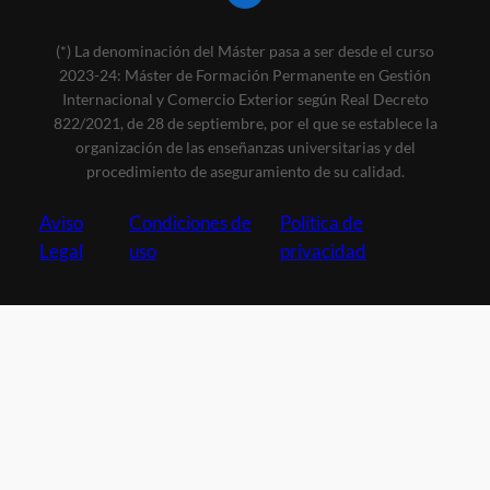
(*) La denominación del Máster pasa a ser desde el curso
2023-24: Máster de Formación Permanente en Gestión
Internacional y Comercio Exterior según Real Decreto
822/2021, de 28 de septiembre, por el que se establece la
organización de las enseñanzas universitarias y del
procedimiento de aseguramiento de su calidad.
Aviso
Condiciones de
Política de
Legal
uso
privacidad