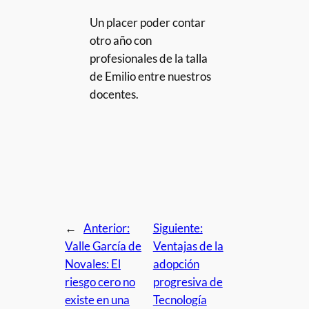
Un placer poder contar
otro año con
profesionales de la talla
de Emilio entre nuestros
docentes.
←
Anterior:
Siguiente:
Valle García de
Ventajas de la
Novales: El
adopción
riesgo cero no
progresiva de
existe en una
Tecnología