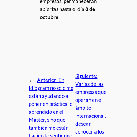
empresas, permanecerán
abiertas hasta el día
8 de
octubre
Siguiente:
←
Anterior:
En
Varias de las
Idiogram no solo me
empresas que
están ayudando a
operan en el
poner en práctica lo
ámbito
aprendido en el
internacional,
Máster, sino que
desean
también me están
conocer a los
haciendo sentir uno