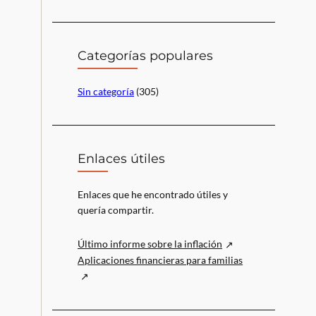
s
c
a
r
Categorías populares
Sin categoría
(305)
Enlaces útiles
Enlaces que he encontrado útiles y
quería compartir.
Último informe sobre la inflación
Aplicaciones financieras para familias