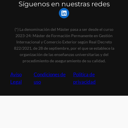
Síguenos en nuestras redes
LinkedIn
(*) La denominación del Máster pasa a ser desde el curso
2023-24: Máster de Formación Permanente en Gestión
Internacional y Comercio Exterior según Real Decreto
822/2021, de 28 de septiembre, por el que se establece la
organización de las enseñanzas universitarias y del
procedimiento de aseguramiento de su calidad.
Aviso
Condiciones de
Política de
Legal
uso
privacidad