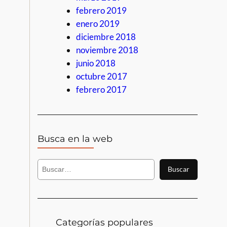
febrero 2019
enero 2019
diciembre 2018
noviembre 2018
junio 2018
octubre 2017
febrero 2017
Busca en la web
B
Buscar
u
s
c
a
r
Categorías populares