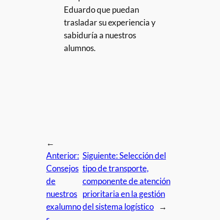
Eduardo que puedan
trasladar su experiencia y
sabiduría a nuestros
alumnos.
←
Anterior:
Siguiente:
Selección del
Consejos
tipo de transporte,
de
componente de atención
nuestros
prioritaria en la gestión
exalumno
del sistema logístico
→
s