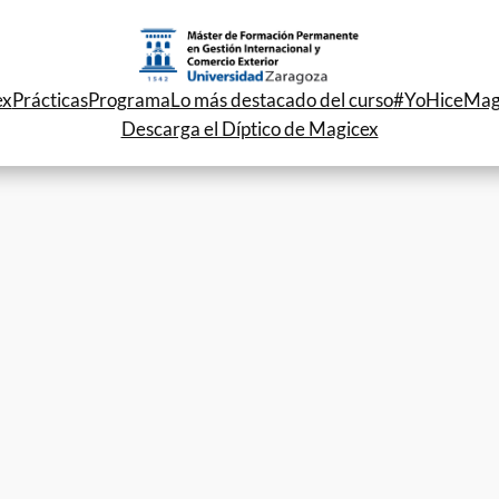
ex
Prácticas
Programa
Lo más destacado del curso
#YoHiceMag
Descarga el Díptico de Magicex