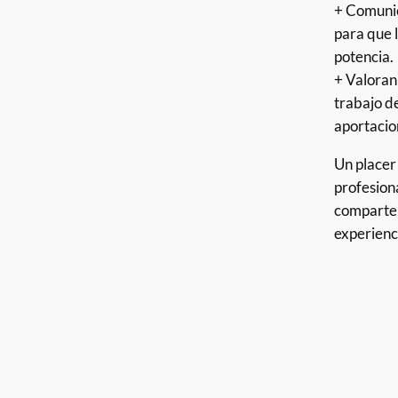
+ Comunic
para que 
potencia.
+ Valoran 
trabajo d
aportacio
Un placer
profesion
comparten
experienc