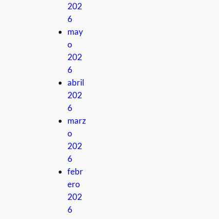
202
6
may
o
202
6
abril
202
6
marz
o
202
6
febr
ero
202
6