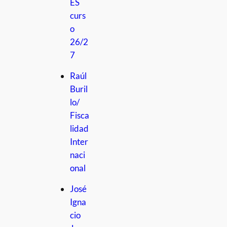
ES
curs
o
26/2
7
Raúl
Buril
lo/
Fisca
lidad
Inter
naci
onal
José
Igna
cio