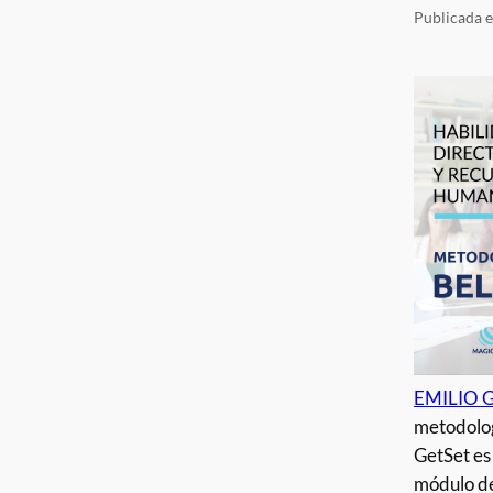
Publicada 
EMILIO 
metodolog
GetSet es
módulo de