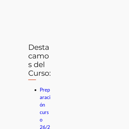
Desta
camo
s del
Curso:
Prep
araci
ón
curs
o
26/2