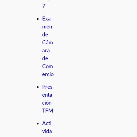
7
Exa
men
de
Cám
ara
de
Com
ercio
Pres
enta
ción
TFM
Acti
vida