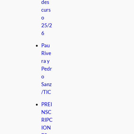
des
curs
o
25/2
6
Pau
Rive
ra y
Pedr
o
Sanz
/TIC
PREI
NSC
RIPC
ION