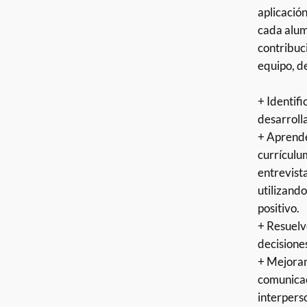
aplicació
cada alu
contribuc
equipo, d
+ Identifi
desarroll
+ Aprende
currículu
entrevist
utilizand
positivo.
+ Resuelv
decisiones
+ Mejoran
comunicac
interpers