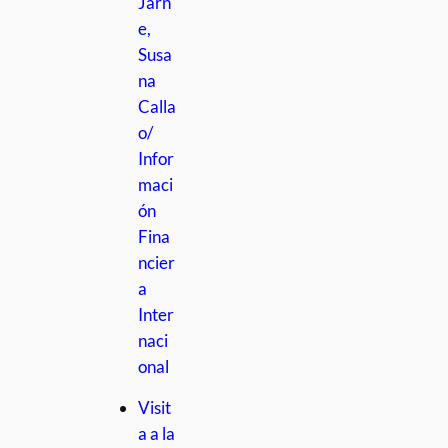
Jarn
e,
Susa
na
Calla
o/
Infor
maci
ón
Fina
ncier
a
Inter
naci
onal
Visit
a a la