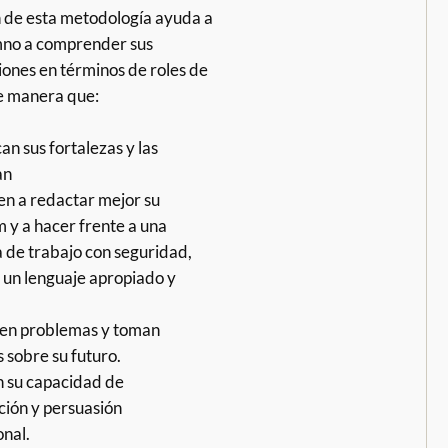
n de esta metodología ayuda a
mno a comprender sus
iones en términos de roles de
e manera que:
can sus fortalezas y las
an
n a redactar mejor su
m y a hacer frente a una
a de trabajo con seguridad,
o un lenguaje apropiado y
en problemas y toman
 sobre su futuro.
 su capacidad de
ión y persuasión
onal.