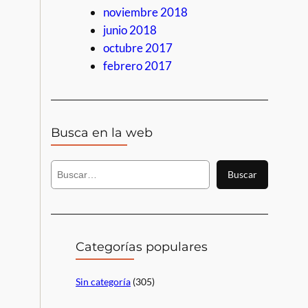
noviembre 2018
junio 2018
octubre 2017
febrero 2017
Busca en la web
B
Buscar
u
s
c
a
r
Categorías populares
Sin categoría
(305)