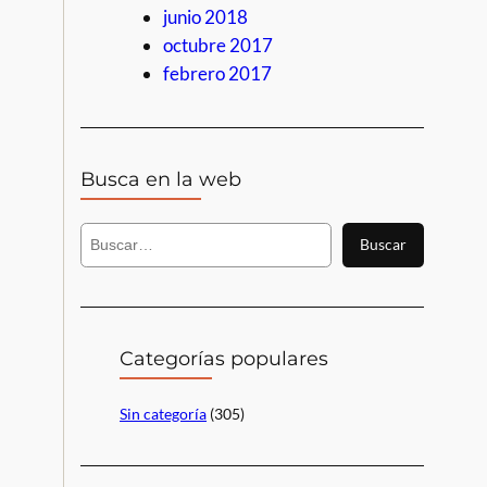
junio 2018
octubre 2017
febrero 2017
Busca en la web
B
Buscar
u
s
c
a
r
Categorías populares
Sin categoría
(305)