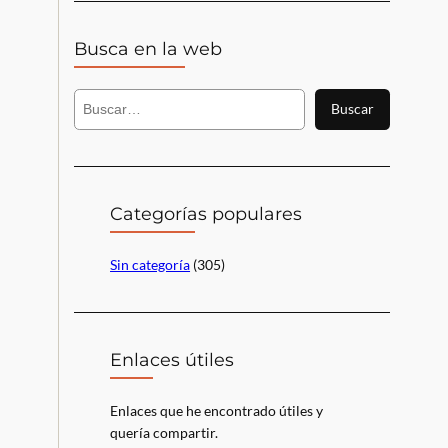
Busca en la web
B
Buscar
u
s
c
a
r
Categorías populares
Sin categoría
(305)
Enlaces útiles
Enlaces que he encontrado útiles y
quería compartir.