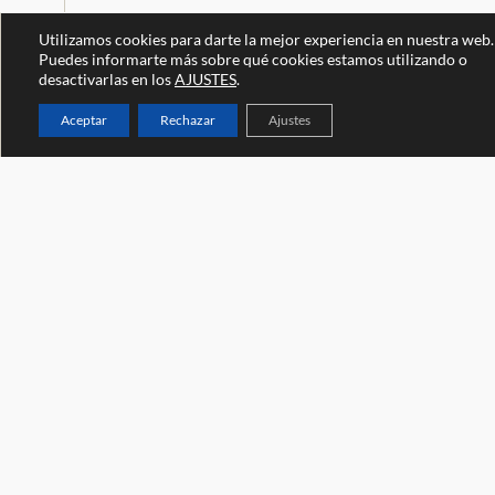
Último informe sobre la inflación
Utilizamos cookies para darte la mejor experiencia en nuestra web.
Puedes informarte más sobre qué cookies estamos utilizando o
Aplicaciones financieras para familias
desactivarlas en los
AJUSTES
.
Aceptar
Rechazar
Ajustes