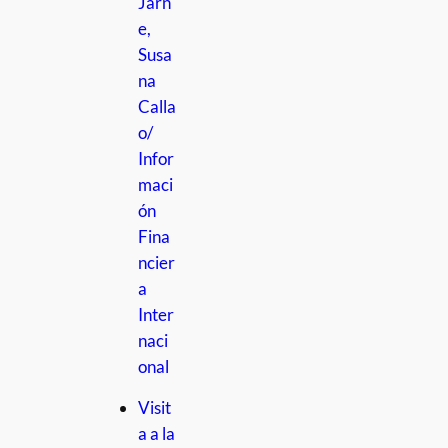
Jarn
e,
Susa
na
Calla
o/
Infor
maci
ón
Fina
ncier
a
Inter
naci
onal
Visit
a a la