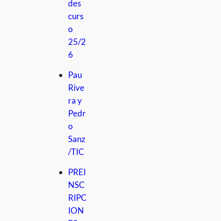
des
curs
o
25/2
6
Pau
Rive
ra y
Pedr
o
Sanz
/TIC
PREI
NSC
RIPC
ION