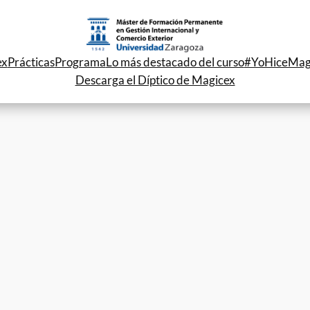
ex
Prácticas
Programa
Lo más destacado del curso
#YoHiceMag
Descarga el Díptico de Magicex