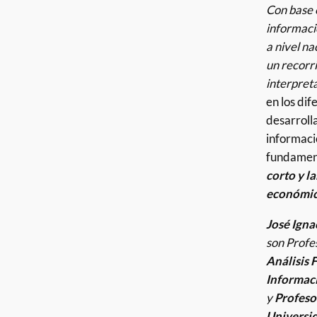
Con base e
informaci
a nivel na
un recorr
interpret
en los dif
desarrolla
informaci
fundamen
corto y la
económico
José Igna
son Profe
Análisis 
Informaci
y
Profesor
Universi