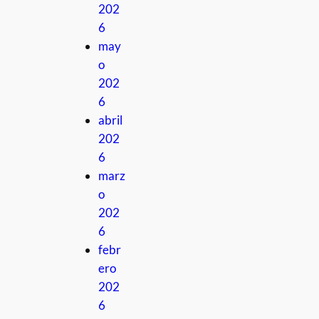
202
6
may
o
202
6
abril
202
6
marz
o
202
6
febr
ero
202
6