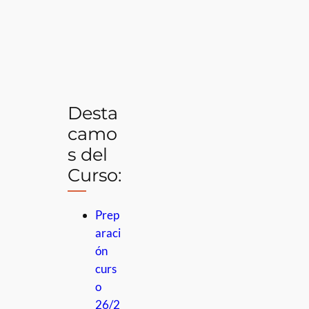
Desta
camo
s del
Curso:
Prep
araci
ón
curs
o
26/2