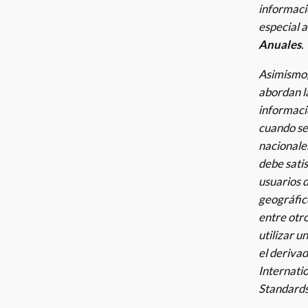
informaci
especial a
Anuales
.
Asimismo,
abordan la
informació
cuando se
nacionale
debe sati
usuarios 
geográfico
entre otr
utilizar u
el derivad
Internati
Standards