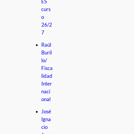
ES
curs
o
26/2
7
Raúl
Buril
lo/
Fisca
lidad
Inter
naci
onal
José
Igna
cio