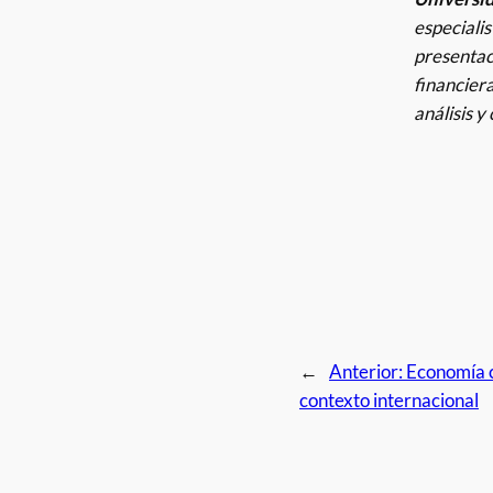
especialis
presentac
financiera
análisis y
←
Anterior:
Economía c
contexto internacional