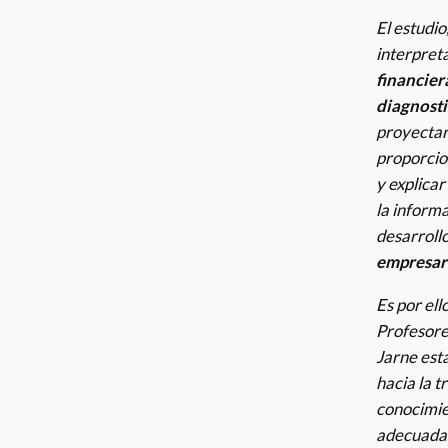
El estudio
interpret
financier
diagnosti
proyectar
proporcio
y explicar
la informa
desarroll
empresari
Es por ell
Profesore
Jarne est
hacia la t
conocimie
adecuada 