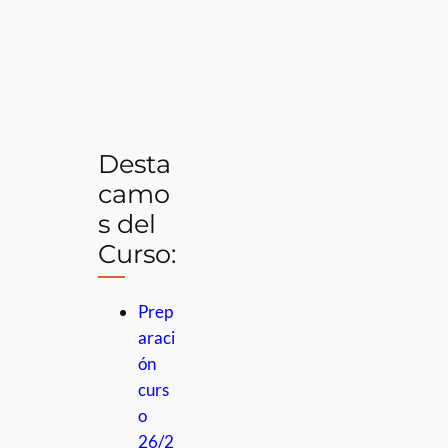
Desta
camo
s del
Curso:
Prep
araci
ón
curs
o
26/2