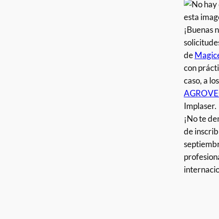
¡Buenas n
solicitud
de
Magice
con práct
caso, a lo
AGROV
Implaser.
¡No te de
de inscrib
septiembr
profesion
internacio