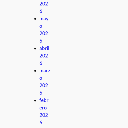
202
6
may
o
202
6
abril
202
6
marz
o
202
6
febr
ero
202
6