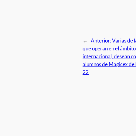
←
Anterior:
Varias de 
que operan en el ámbito
internacional, desean co
alumnos de Magicex del
22