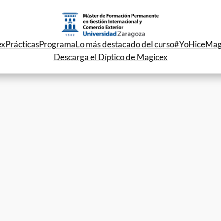
ex
Prácticas
Programa
Lo más destacado del curso
#YoHiceMag
Descarga el Díptico de Magicex