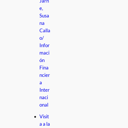
Jarn
e,
Susa
na
Calla
o/
Infor
maci
ón
Fina
ncier
a
Inter
naci
onal
Visit
a a la