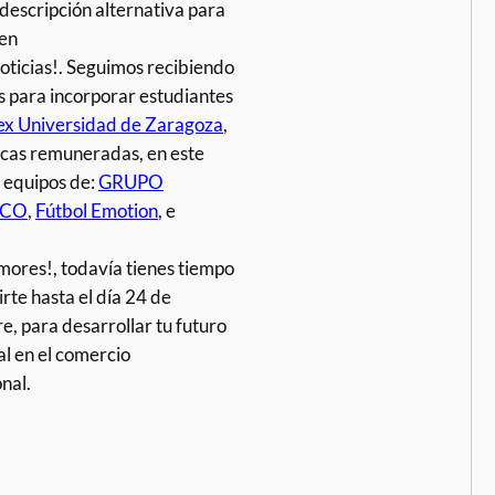
oticias!. Seguimos recibiendo
es para incorporar estudiantes
x Universidad de Zaragoza
,
icas remuneradas, en este
s equipos de:
GRUPO
ECO
,
Fútbol Emotion
, e
mores!, todavía tienes tiempo
irte hasta el día 24 de
e, para desarrollar tu futuro
al en el comercio
nal.