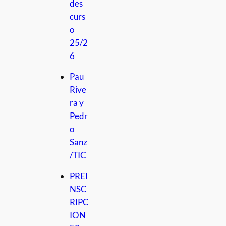
des
curs
o
25/2
6
Pau
Rive
ra y
Pedr
o
Sanz
/TIC
PREI
NSC
RIPC
ION