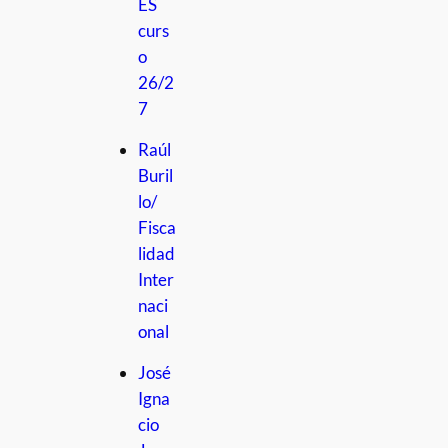
ES
curs
o
26/2
7
Raúl
Buril
lo/
Fisca
lidad
Inter
naci
onal
José
Igna
cio