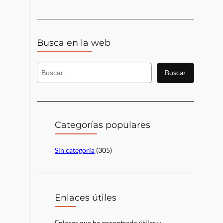
Busca en la web
B
Buscar
u
s
c
a
r
Categorías populares
Sin categoría
(305)
Enlaces útiles
Enlaces que he encontrado útiles y