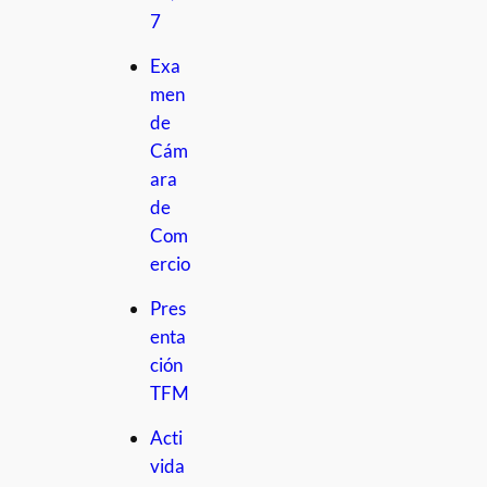
7
Exa
men
de
Cám
ara
de
Com
ercio
Pres
enta
ción
TFM
Acti
vida