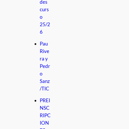
des
curs
o
25/2
6
Pau
Rive
ra y
Pedr
o
Sanz
/TIC
PREI
NSC
RIPC
ION