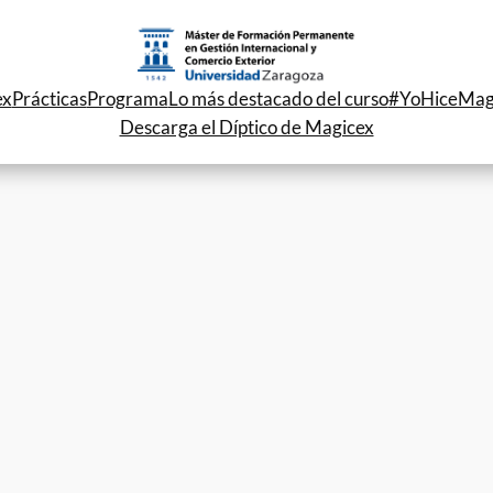
ex
Prácticas
Programa
Lo más destacado del curso
#YoHiceMag
Descarga el Díptico de Magicex