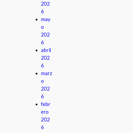
202
6
may
o
202
6
abril
202
6
marz
o
202
6
febr
ero
202
6