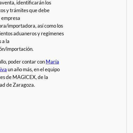
venta, identificarán los
s y trámites que debe
la empresa
ra/importadora, así como los
entos aduaneros y regímenes
 a la
ón/importación.
ullo, poder contar con
María
iva
un año más, en el equipo
tes de MAGICEX, de la
ad de Zaragoza.