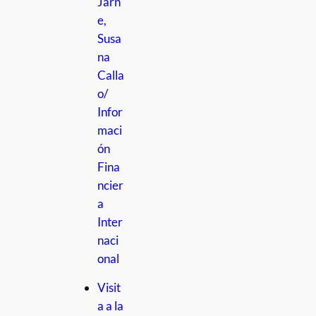
Jarn
e,
Susa
na
Calla
o/
Infor
maci
ón
Fina
ncier
a
Inter
naci
onal
Visit
a a la