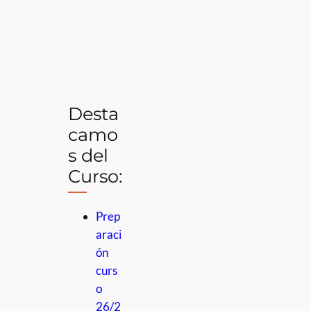
Desta
camo
s del
Curso:
Prep
araci
ón
curs
o
26/2