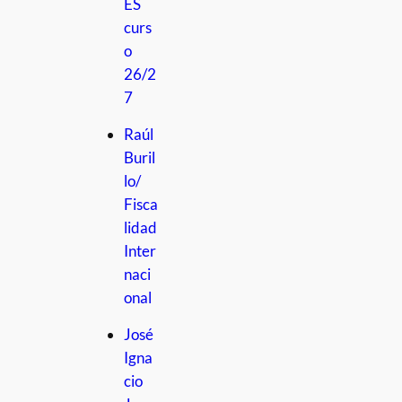
ES
curs
o
26/2
7
Raúl
Buril
lo/
Fisca
lidad
Inter
naci
onal
José
Igna
cio