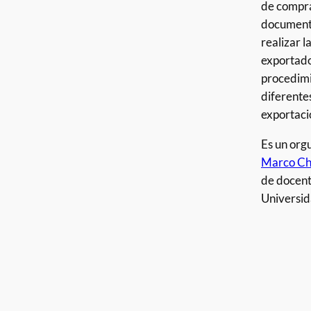
de compra
documento
realizar 
exportado
procedimi
diferentes
exportaci
Es un org
Marco Ch
de docen
Universid