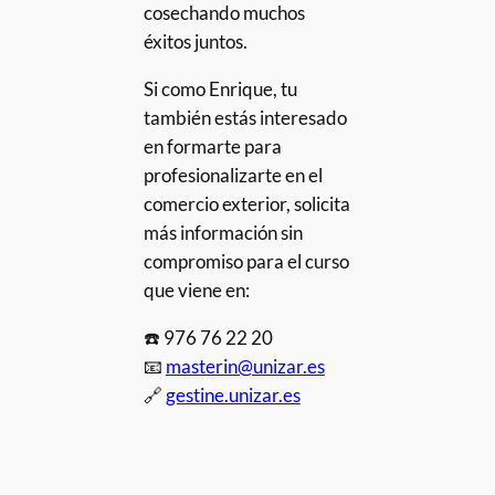
cosechando muchos
éxitos juntos.
Si como Enrique, tu
también estás interesado
en formarte para
profesionalizarte en el
comercio exterior, solicita
más información sin
compromiso para el curso
que viene en:
☎️ 976 76 22 20
📧
masterin@unizar.es
🔗
gestine.unizar.es