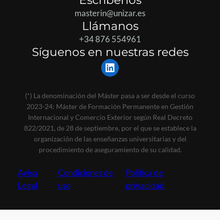
masterin@unizar.es
Llámanos
+34 876 554961
Síguenos en nuestras redes
LinkedIn
(*) La denominación del Máster pasa a ser desde el curso
2023-24: Máster de Formación Permanente en Gestión
Internacional y Comercio Exterior según Real Decreto
822/2021, de 28 de septiembre, por el que se establece la
organización de las enseñanzas universitarias y del
procedimiento de aseguramiento de su calidad.
Aviso
Condiciones de
Política de
Legal
uso
privacidad