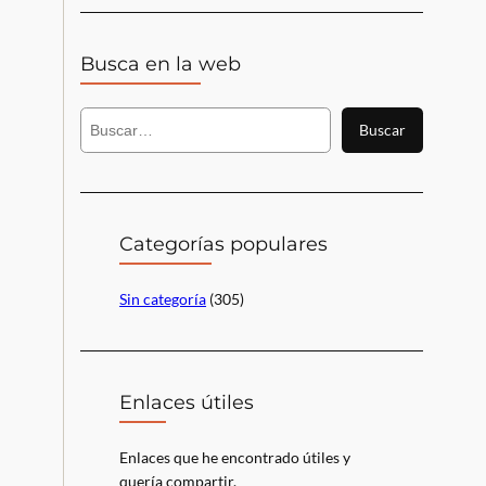
Busca en la web
B
Buscar
u
s
c
a
r
Categorías populares
Sin categoría
(305)
Enlaces útiles
Enlaces que he encontrado útiles y
quería compartir.