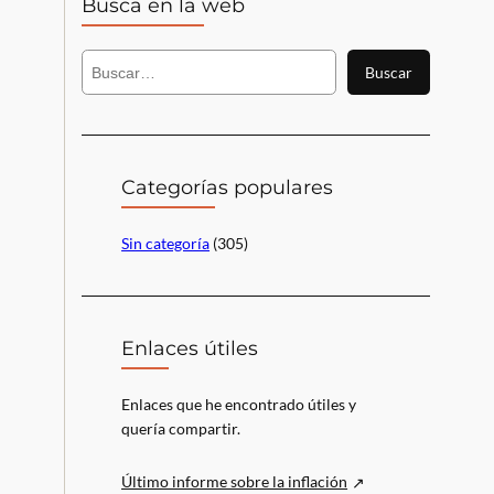
Busca en la web
B
Buscar
u
s
c
a
r
Categorías populares
Sin categoría
(305)
Enlaces útiles
Enlaces que he encontrado útiles y
quería compartir.
Último informe sobre la inflación