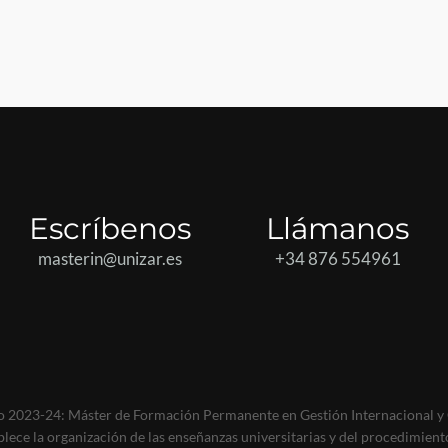
Escríbenos
Llámanos
masterin@unizar.es
+34 876 554961
rso 2023-24: Máster de Formación Permanente en Gestión Internacional 
blece la organización de las enseñanzas universitarias y del procedimien