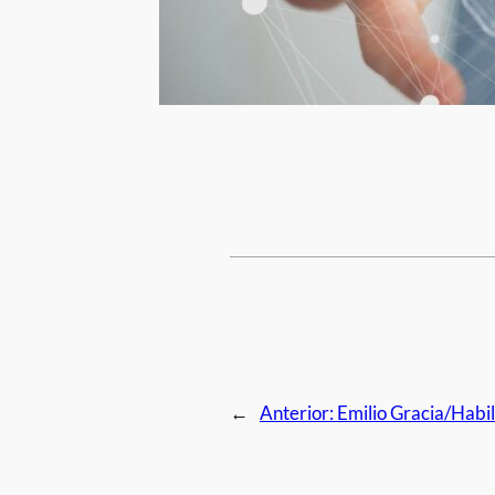
←
Anterior:
Emilio Gracia/Habi