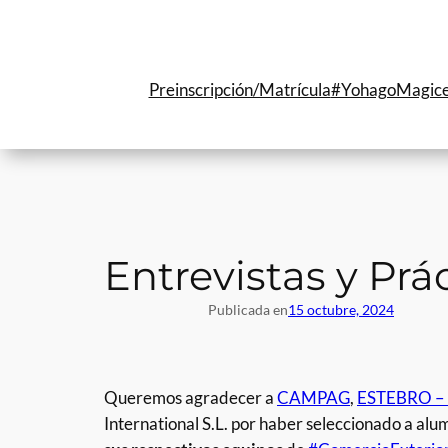
Saltar
al
contenido
Preinscripción/Matrícula
#YohagoMagic
Entrevistas y Prá
Publicada en
15 octubre, 2024
Queremos agradecer a
CAMPAG
,
ESTEBRO – 
International S.L. por haber seleccionado a al