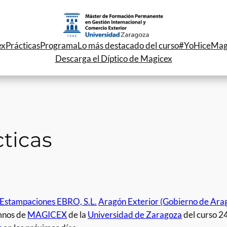
ex
Prácticas
Programa
Lo más destacado del curso
#YoHiceMag
Descarga el Díptico de Magicex
cticas
Estampaciones EBRO, S.L.
Aragón Exterior (Gobierno de Ara
umnos de
MAGICEX
de la
Universidad de Zaragoza
del curso 2