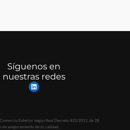
Síguenos en
nuestras redes
LinkedIn
y Comercio Exterior según Real Decreto 822/2021, de 28
to de aseguramiento de su calidad.