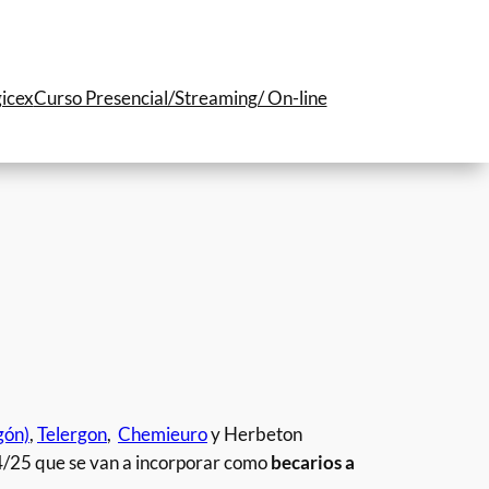
icex
Curso Presencial/Streaming/ On-line
gón)
,
Telergon
,
Chemieuro
y Herbeton
4/25 que se van a incorporar como
becarios a