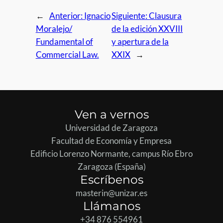
←
Anterior:
Ignacio
Siguiente:
Clausura
Moralejo/
de la edición XXVIII
Fundamental of
y apertura de la
Commercial Law.
XXIX
→
Ven a vernos
Universidad de Zaragoza
Facultad de Economía y Empresa
Edificio Lorenzo Normante, campus Río Ebro
Zaragoza (España)
Escríbenos
masterin@unizar.es
Llámanos
+34 876 554961