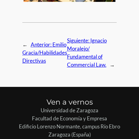
Siguiente:
Ignacio
←
Anterior:
Emilio
Moralejo/
Gracia/Habilidades
Fundamental of
Directivas
Commercial Law.
→
Ven a vernos
Universidad de Zaragoza
Facultad de Economía y Empresa
Edificio Lorenzo Normante, campus Río Ebro
Zaragoza (España)