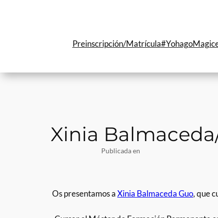
Saltar
al
contenido
Preinscripción/Matrícula
#YohagoMagic
Xinia Balmaceda/
Publicada en
Os presentamos a
Xinia Balmaceda Guo
, que 