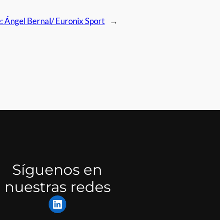
e:
Ángel Bernal/ Euronix Sport
→
Síguenos en
nuestras redes
LinkedIn