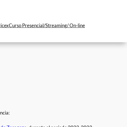
icex
Curso Presencial/Streaming/ On-line
ncia: