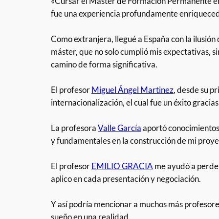
«Cursar el Máster de Formación Permanente en 
fue una experiencia profundamente enriquecedo
Como extranjera, llegué a España con la ilusión
máster, que no solo cumplió mis expectativas, s
camino de forma significativa.
El profesor
Miguel Ángel Martinez
, desde su pr
internacionalización, el cual fue un éxito gra
La profesora
Valle García
aportó conocimientos 
y fundamentales en la construcción de mi proye
El profesor
EMILIO GRACIA
me ayudó a perder 
aplico en cada presentación y negociación.
Y así podría mencionar a muchos más profesores
sueño en una realidad.