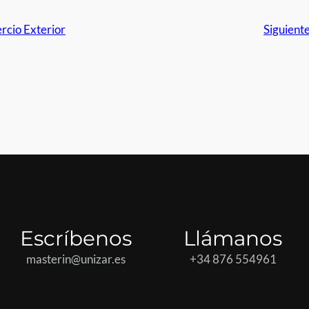
cio Exterior
Siguient
Escríbenos
Llámanos
masterin@unizar.es
+34 876 554961